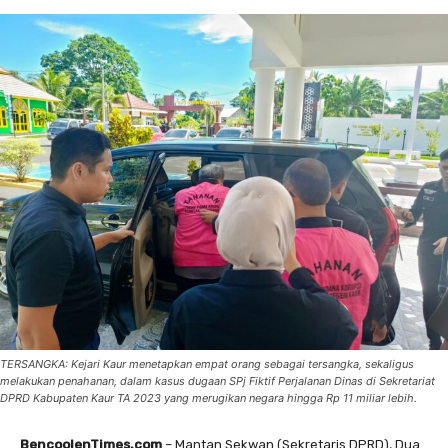
TERSANGKA: Kejari Kaur menetapkan empat orang sebagai tersangka, sekaligus
melakukan penahanan, dalam kasus dugaan SPj Fiktif Perjalanan Dinas di Sekretariat
DPRD Kabupaten Kaur TA 2023 yang merugikan negara hingga Rp 11 miliar lebih.
BencoolenTimes.com
– Mantan Sekwan (Sekretaris DPRD), Dua