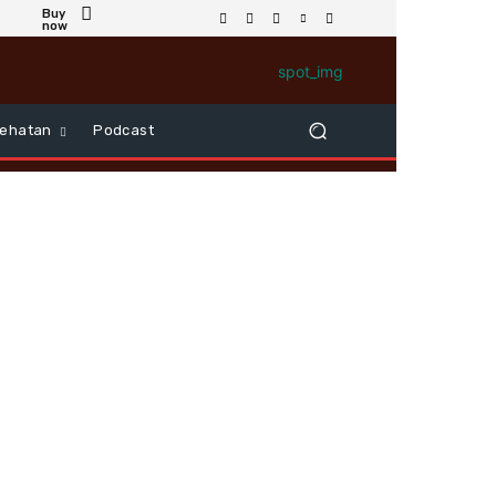
Buy
now
ehatan
Podcast