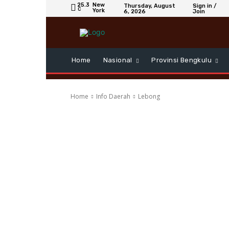
25.3
New
Thursday, August
Sign in /
C
York
6, 2026
Join
Home
Nasional
Provinsi Bengkulu
Home
Info Daerah
Lebong