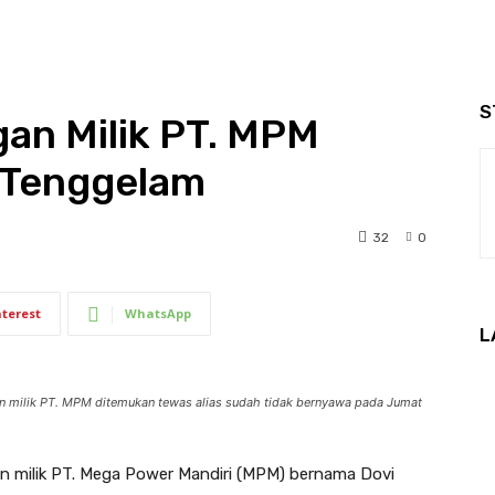
S
an Milik PT. MPM
 Tenggelam
32
0
nterest
WhatsApp
L
an milik PT. MPM ditemukan tewas alias sudah tidak bernyawa pada Jumat
 milik PT. Mega Power Mandiri (MPM) bernama Dovi