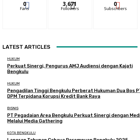
0
3,671
0
Fans
Followers
Subscribers
LATEST ARTICLES
HUKUM
Perkuat Sinergi, Pengurus AMJ Audiensi dengan Kajati
Bengkulu
HUKUM
Pengadilan Tinggi Bengkulu Perberat Hukuman Dua Bos P
DPM Terpidana Korupsi Kredit Bank Raya
BISNIS
PT Pegadaian Area Bengkulu Perkuat Sinergi dengan Med
Melalui Media Gathering
KOTA BENGKULU
Laporan Tahunan Cahaya Perempuan Bengkulu 2025