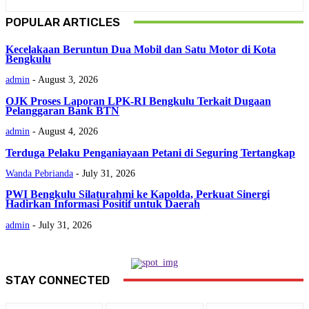
POPULAR ARTICLES
Kecelakaan Beruntun Dua Mobil dan Satu Motor di Kota
Bengkulu
admin
-
August 3, 2026
OJK Proses Laporan LPK-RI Bengkulu Terkait Dugaan
Pelanggaran Bank BTN
admin
-
August 4, 2026
Terduga Pelaku Penganiayaan Petani di Seguring Tertangkap
Wanda Pebrianda
-
July 31, 2026
PWI Bengkulu Silaturahmi ke Kapolda, Perkuat Sinergi
Hadirkan Informasi Positif untuk Daerah
admin
-
July 31, 2026
STAY CONNECTED