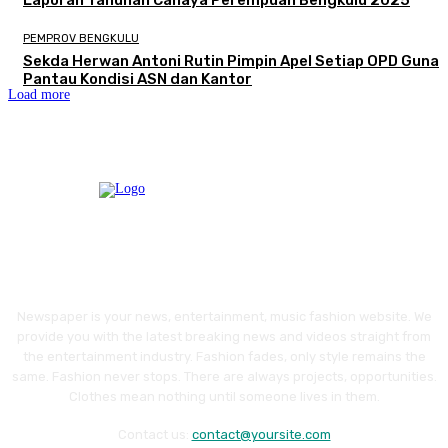
PEMPROV BENGKULU
Sekda Herwan Antoni Rutin Pimpin Apel Setiap OPD Guna
Pantau Kondisi ASN dan Kantor
Load more
Newspaper is your news, entertainment, music fashion website. We
provide you with the latest breaking news and videos straight from
the entertainment industry. Fashion fades, only style remains the
same. Fashion never stops. There are always projects, opportunities.
Clothes mean nothing until someone lives in them.
Contact us:
contact@yoursite.com