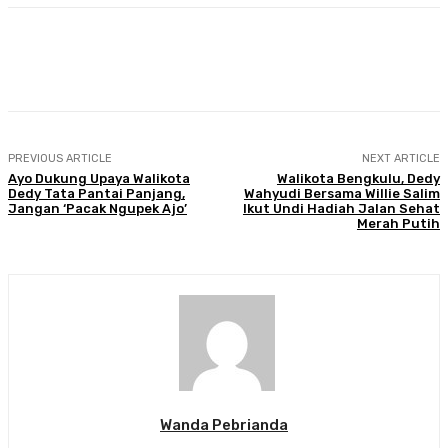
Facebook
Twitter
Pinterest
WhatsA
PREVIOUS ARTICLE
NEXT ARTICLE
Ayo Dukung Upaya Walikota
Walikota Bengkulu, Dedy
Dedy Tata Pantai Panjang,
Wahyudi Bersama Willie Salim
Jangan ‘Pacak Ngupek Ajo’
Ikut Undi Hadiah Jalan Sehat
Merah Putih
Wanda Pebrianda