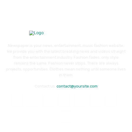
Newspaper is your news, entertainment, music fashion website.
We provide you with the latest breaking news and videos straight
from the entertainment industry. Fashion fades, only style
remains the same. Fashion never stops. There are always
projects, opportunities. Clothes mean nothing until someone lives
in them.
Contact us:
contact@yoursite.com