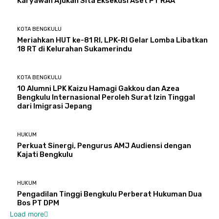
Karyawan Ajukan Sita Eksekusi Aset PT RAA
KOTA BENGKULU
Meriahkan HUT ke-81 RI, LPK-RI Gelar Lomba Libatkan
18 RT di Kelurahan Sukamerindu
KOTA BENGKULU
‎10 Alumni LPK Kaizu Hamagi Gakkou dan Azea
Bengkulu Internasional Peroleh Surat Izin Tinggal
dari Imigrasi Jepang
HUKUM
Perkuat Sinergi, Pengurus AMJ Audiensi dengan
Kajati Bengkulu
HUKUM
Pengadilan Tinggi Bengkulu Perberat Hukuman Dua
Bos PT DPM
Load more