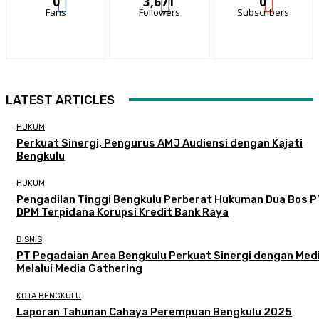
0
3,671
0
Fans
Followers
Subscribers
LATEST ARTICLES
HUKUM
Perkuat Sinergi, Pengurus AMJ Audiensi dengan Kajati
Bengkulu
HUKUM
Pengadilan Tinggi Bengkulu Perberat Hukuman Dua Bos P
DPM Terpidana Korupsi Kredit Bank Raya
BISNIS
PT Pegadaian Area Bengkulu Perkuat Sinergi dengan Med
Melalui Media Gathering
KOTA BENGKULU
Laporan Tahunan Cahaya Perempuan Bengkulu 2025