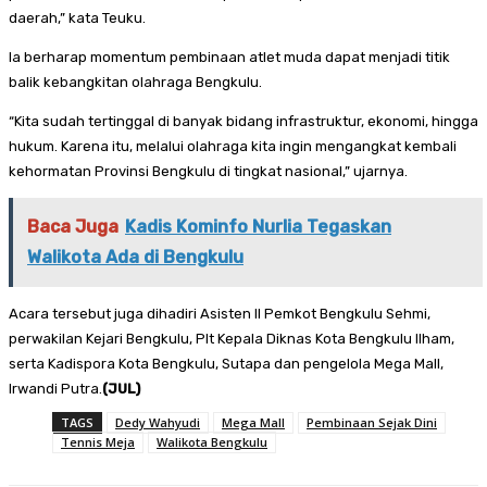
daerah,” kata Teuku.
Ia berharap momentum pembinaan atlet muda dapat menjadi titik
balik kebangkitan olahraga Bengkulu.
“Kita sudah tertinggal di banyak bidang infrastruktur, ekonomi, hingga
hukum. Karena itu, melalui olahraga kita ingin mengangkat kembali
kehormatan Provinsi Bengkulu di tingkat nasional,” ujarnya.
Baca Juga
Kadis Kominfo Nurlia Tegaskan
Walikota Ada di Bengkulu
Acara tersebut juga dihadiri Asisten II Pemkot Bengkulu Sehmi,
perwakilan Kejari Bengkulu, Plt Kepala Diknas Kota Bengkulu Ilham,
serta Kadispora Kota Bengkulu, Sutapa dan pengelola Mega Mall,
Irwandi Putra.
(JUL)
TAGS
Dedy Wahyudi
Mega Mall
Pembinaan Sejak Dini
Tennis Meja
Walikota Bengkulu