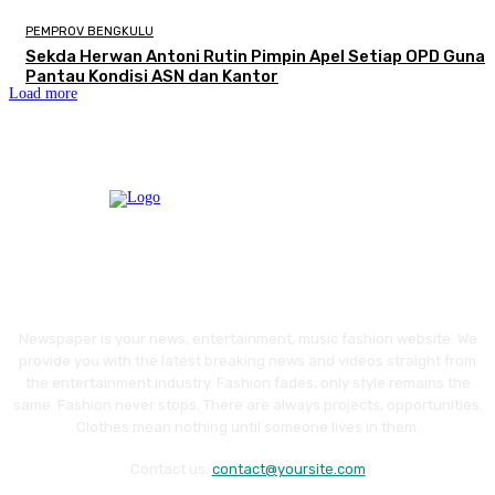
PEMPROV BENGKULU
Sekda Herwan Antoni Rutin Pimpin Apel Setiap OPD Guna
Pantau Kondisi ASN dan Kantor
Load more
Newspaper is your news, entertainment, music fashion website. We
provide you with the latest breaking news and videos straight from
the entertainment industry. Fashion fades, only style remains the
same. Fashion never stops. There are always projects, opportunities.
Clothes mean nothing until someone lives in them.
Contact us:
contact@yoursite.com