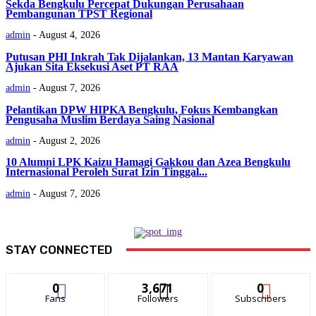
Sekda Bengkulu Percepat Dukungan Perusahaan
Pembangunan TPST Regional
admin
-
August 4, 2026
Putusan PHI Inkrah Tak Dijalankan, 13 Mantan Karyawan
Ajukan Sita Eksekusi Aset PT RAA
admin
-
August 7, 2026
Pelantikan DPW HIPKA Bengkulu, Fokus Kembangkan
Pengusaha Muslim Berdaya Saing Nasional
admin
-
August 2, 2026
‎10 Alumni LPK Kaizu Hamagi Gakkou dan Azea Bengkulu
Internasional Peroleh Surat Izin Tinggal...
admin
-
August 7, 2026
STAY CONNECTED
0
3,671
0
Fans
Followers
Subscribers