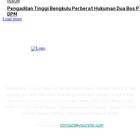
HUKUM
Pengadilan Tinggi Bengkulu Perberat Hukuman Dua Bos P
DPM
Load more
Newspaper is your news, entertainment, music fashion website. We
provide you with the latest breaking news and videos straight from
the entertainment industry. Fashion fades, only style remains the
same. Fashion never stops. There are always projects, opportunities.
Clothes mean nothing until someone lives in them.
Contact us:
contact@yoursite.com