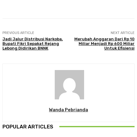
Facebook
Twitter
Pinterest
WhatsA
PREVIOUS ARTICLE
NEXT ARTICLE
Jadi Jalur Distribusi Narkoba,
Merubah Anggaran Dari Rp 10
Bupati Fikri Sepakat Rejang
Miliar Menjadi Rp 600 Miliar
Lebong Didirikan BNNK
Untuk Efisiensi
Wanda Pebrianda
POPULAR ARTICLES