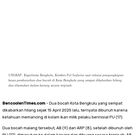
UNGKAP: Kapolresta Bengkulu, Kombes Pol Sudarno saat release pengungkapan
kasus pembunuhan dua bocah di Kota Bengkulu yang sempat dikabarkan hilang
dan ditemukan dalam karung secara terpisah.
BencoolenTimes.com
– Dua bocah Kota Bengkulu yang sempat
dikabarkan hilang sejak 15 April 2025 lalu, ternyata dibunuh karena
ketahuan memancing di kolam ikan milik pelaku berinisial PU (17).
Dua bocah malang tersebut, AB (9) dan ARP (8), setelah dibunuh oleh
PU (17), dimasukan ke dalam karung dan dibuang secara terpisah. AB