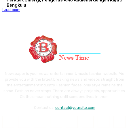
Bengkulu
Load more
Newspaper is your news, entertainment, music fashion website. We
provide you with the latest breaking news and videos straight from
the entertainment industry. Fashion fades, only style remains the
same. Fashion never stops. There are always projects, opportunities.
Clothes mean nothing until someone lives in them.
Contact us:
contact@yoursite.com