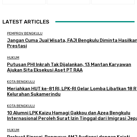
LATEST ARTICLES
PEMPROV BENGKULU
Jangan Cuma Jual Wisata, FAJI Bengkulu Diminta Hasilka
Prestasi
HUKUM
Putusan PHI Inkrah Tak Dijalankan, 13 Mantan Karyawan
Ajukan Sita Eksekusi Aset PT RAA
KOTA BENGKULU
Meriahkan HUT ke-81 RI, LPK-RI Gelar Lomba Libatkan 18 R
Kelurahan Sukamerindu
KOTA BENGKULU
‎10 Alumni LPK Kaizu Hamagi Gakkou dan Azea Bengkulu
Internasional Peroleh Surat Izin Tinggal dari Imigrasi Je
HUKUM
Perkuat Sinergi, Pengurus AMJ Audiensi dengan Kajati