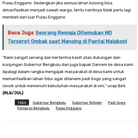
Pulau Enggano. Sedangkan jika semua lahan kosong bisa
dimanfaatkan menjadi sawah warga, tentu nantinya tidak perlu lagi
membeli dari luar Pulau Enggano.
Baca Juga
Seorang Remaja Ditemukan MD
Terseret Ombak saat Mancing di Pantai Malakoni
‘’Kami sangat senang dan berterima kasih atas dukungan dan
kunjungan Gubernur Bengkulu dan juga bapak Danrem ke desa kami.
Apalagi dalam rangka mengajak masyarakat di desa kami untuk
memanfaatkan lahan tidur agar ditanami padi Gogo yang sangat
cocok untuk memenuhi kebutuhan masyarakat di sini,’’ ucap Beti.
(RLS/JUL)
TAGS
Gubernur Bengkulu
Gubernur Rohidin
Padi Gogo
Pemprov Bengkulu
Pulau Enggano
Facebook
Twitter
Pinterest
WhatsA