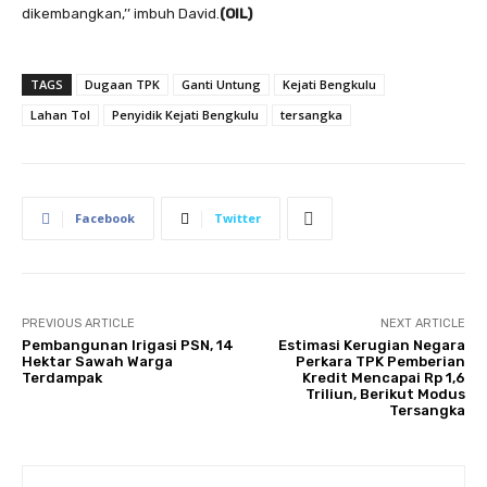
dikembangkan,’’ imbuh David.
(OIL)
TAGS
Dugaan TPK
Ganti Untung
Kejati Bengkulu
Lahan Tol
Penyidik Kejati Bengkulu
tersangka
Facebook
Twitter
PREVIOUS ARTICLE
NEXT ARTICLE
Pembangunan Irigasi PSN, 14
Estimasi Kerugian Negara
Hektar Sawah Warga
Perkara TPK Pemberian
Terdampak
Kredit Mencapai Rp 1,6
Triliun, Berikut Modus
Tersangka