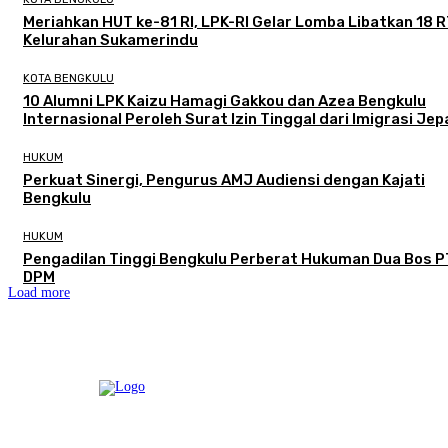
Meriahkan HUT ke-81 RI, LPK-RI Gelar Lomba Libatkan 18 R
Kelurahan Sukamerindu
KOTA BENGKULU
‎10 Alumni LPK Kaizu Hamagi Gakkou dan Azea Bengkulu
Internasional Peroleh Surat Izin Tinggal dari Imigrasi Je
HUKUM
Perkuat Sinergi, Pengurus AMJ Audiensi dengan Kajati
Bengkulu
HUKUM
Pengadilan Tinggi Bengkulu Perberat Hukuman Dua Bos P
DPM
Load more