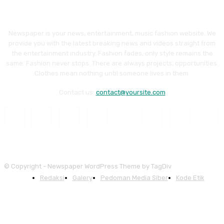
Newspaper is your news, entertainment, music fashion website. We
provide you with the latest breaking news and videos straight from
the entertainment industry. Fashion fades, only style remains the
same. Fashion never stops. There are always projects, opportunities.
Clothes mean nothing until someone lives in them.
Contact us:
contact@yoursite.com
© Copyright - Newspaper WordPress Theme by TagDiv
Redaksi
Galery
Pedoman Media Siber
Kode Etik