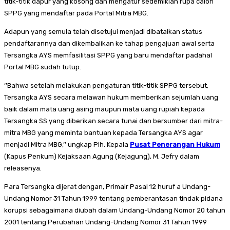
titik-titik dapur yang kosong dan mengatur sedemikian rupa calon
SPPG yang mendaftar pada Portal Mitra MBG.
Adapun yang semula telah disetujui menjadi dibatalkan status
pendaftarannya dan dikembalikan ke tahap pengajuan awal serta
Tersangka AYS memfasilitasi SPPG yang baru mendaftar padahal
Portal MBG sudah tutup.
‘’Bahwa setelah melakukan pengaturan titik-titik SPPG tersebut,
Tersangka AYS secara melawan hukum memberikan sejumlah uang
baik dalam mata uang asing maupun mata uang rupiah kepada
Tersangka SS yang diberikan secara tunai dan bersumber dari mitra-
mitra MBG yang meminta bantuan kepada Tersangka AYS agar
menjadi Mitra MBG,’’ ungkap Plh. Kepala
Pusat Penerangan Hukum
(Kapus Penkum) Kejaksaan Agung (Kejagung), M. Jefry dalam
releasenya.
Para Tersangka dijerat dengan, Primair Pasal 12 huruf a Undang-
Undang Nomor 31 Tahun 1999 tentang pemberantasan tindak pidana
korupsi sebagaimana diubah dalam Undang-Undang Nomor 20 tahun
2001 tentang Perubahan Undang-Undang Nomor 31 Tahun 1999