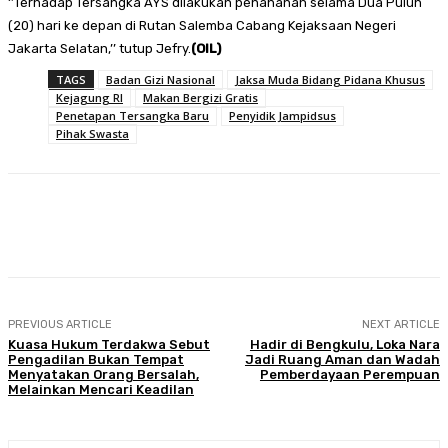
‘’Terhadap Tersangka AYS dilakukan penahanan selama Dua Puluh
(20) hari ke depan di Rutan Salemba Cabang Kejaksaan Negeri
Jakarta Selatan,’’ tutup Jefry.
(OIL)
TAGS
Badan Gizi Nasional
Jaksa Muda Bidang Pidana Khusus
Kejagung RI
Makan Bergizi Gratis
Penetapan Tersangka Baru
Penyidik Jampidsus
Pihak Swasta
Facebook
Twitter
Pinterest
WhatsA
PREVIOUS ARTICLE
NEXT ARTICLE
Kuasa Hukum Terdakwa Sebut
Hadir di Bengkulu, Loka Nara
Pengadilan Bukan Tempat
Jadi Ruang Aman dan Wadah
Menyatakan Orang Bersalah,
Pemberdayaan Perempuan
Melainkan Mencari Keadilan