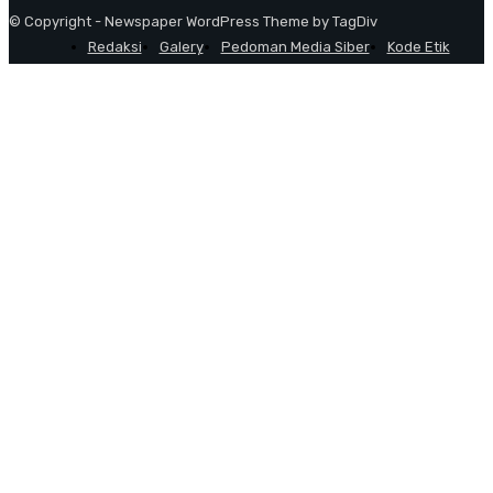
© Copyright - Newspaper WordPress Theme by TagDiv
Redaksi
Galery
Pedoman Media Siber
Kode Etik