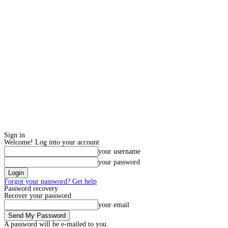
Sign in
Welcome! Log into your account
your username
your password
Forgot your password? Get help
Password recovery
Recover your password
your email
A password will be e-mailed to you.