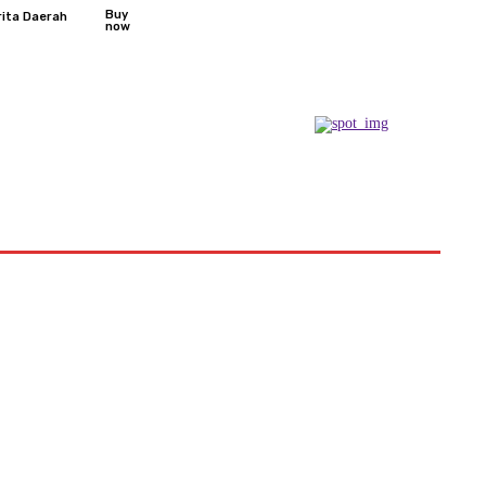
Buy
rita Daerah
now
Podcast