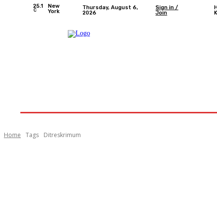
25.1
New
Thursday, August 6,
Sign in /
C
York
2026
Join
Home
Nasional
Provinsi Bengkulu
Kota 
Home
Tags
Ditreskrimum