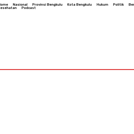
Home
Nasional
Provinsi Bengkulu
Kota Bengkulu
Hukum
Politik
Be
Kesehatan
Podcast
Bengkulu
Hukum
Politik
Berita Daerah
Kesehatan