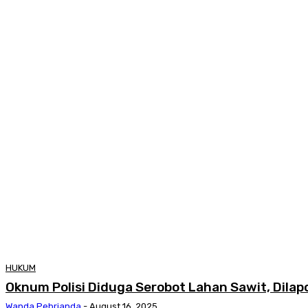
HUKUM
Oknum Polisi Diduga Serobot Lahan Sawit, Dilap
Wanda Pebrianda
-
August 16, 2025