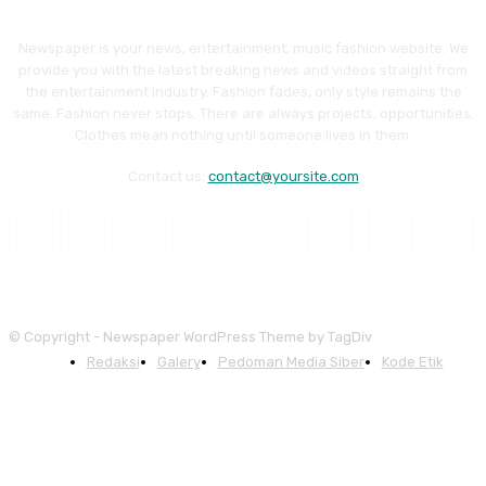
Newspaper is your news, entertainment, music fashion website. We
provide you with the latest breaking news and videos straight from
the entertainment industry. Fashion fades, only style remains the
same. Fashion never stops. There are always projects, opportunities.
Clothes mean nothing until someone lives in them.
Contact us:
contact@yoursite.com
© Copyright - Newspaper WordPress Theme by TagDiv
Redaksi
Galery
Pedoman Media Siber
Kode Etik