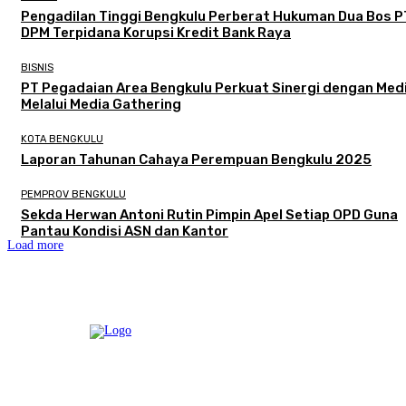
Pengadilan Tinggi Bengkulu Perberat Hukuman Dua Bos P
DPM Terpidana Korupsi Kredit Bank Raya
BISNIS
PT Pegadaian Area Bengkulu Perkuat Sinergi dengan Med
Melalui Media Gathering
KOTA BENGKULU
Laporan Tahunan Cahaya Perempuan Bengkulu 2025
PEMPROV BENGKULU
Sekda Herwan Antoni Rutin Pimpin Apel Setiap OPD Guna
Pantau Kondisi ASN dan Kantor
Load more