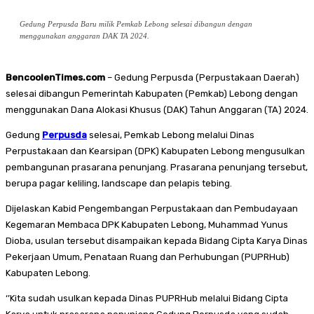
Gedung Perpusda Baru milik Pemkab Lebong selesai dibangun dengan
menggunakan anggaran DAK TA 2024.
BencoolenTimes.com
– Gedung Perpusda (Perpustakaan Daerah)
selesai dibangun Pemerintah Kabupaten (Pemkab) Lebong dengan
menggunakan Dana Alokasi Khusus (DAK) Tahun Anggaran (TA) 2024.
Gedung
Perpusda
selesai, Pemkab Lebong melalui Dinas
Perpustakaan dan Kearsipan (DPK) Kabupaten Lebong mengusulkan
pembangunan prasarana penunjang. Prasarana penunjang tersebut,
berupa pagar keliling, landscape dan pelapis tebing.
Dijelaskan Kabid Pengembangan Perpustakaan dan Pembudayaan
Kegemaran Membaca DPK Kabupaten Lebong, Muhammad Yunus
Dioba, usulan tersebut disampaikan kepada Bidang Cipta Karya Dinas
Pekerjaan Umum, Penataan Ruang dan Perhubungan (PUPRHub)
Kabupaten Lebong.
‘’Kita sudah usulkan kepada Dinas PUPRHub melalui Bidang Cipta