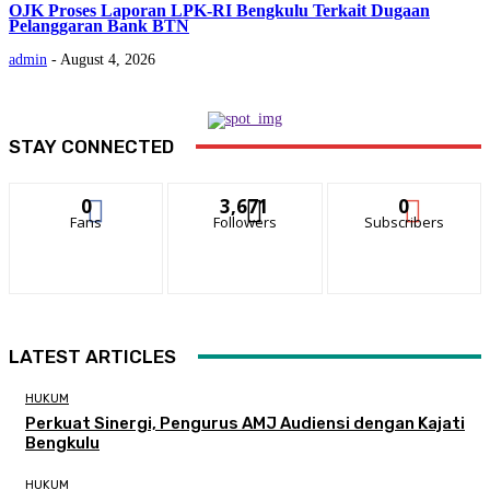
OJK Proses Laporan LPK-RI Bengkulu Terkait Dugaan
Pelanggaran Bank BTN
admin
-
August 4, 2026
STAY CONNECTED
0
3,671
0
Fans
Followers
Subscribers
LATEST ARTICLES
HUKUM
Perkuat Sinergi, Pengurus AMJ Audiensi dengan Kajati
Bengkulu
HUKUM