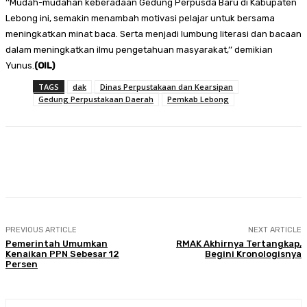
‘’Mudah-mudahan keberadaan Gedung Perpusda Baru di Kabupaten
Lebong ini, semakin menambah motivasi pelajar untuk bersama
meningkatkan minat baca. Serta menjadi lumbung literasi dan bacaan
dalam meningkatkan ilmu pengetahuan masyarakat,’’ demikian
Yunus.
(OIL)
TAGS
dak
Dinas Perpustakaan dan Kearsipan
Gedung Perpustakaan Daerah
Pemkab Lebong
Facebook
Twitter
Pinterest
WhatsA
PREVIOUS ARTICLE
NEXT ARTICLE
Pemerintah Umumkan
RMAK Akhirnya Tertangkap,
Kenaikan PPN Sebesar 12
Begini Kronologisnya
Persen