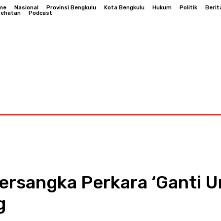
me
Nasional
Provinsi Bengkulu
Kota Bengkulu
Hukum
Politik
Berit
sehatan
Podcast
Bengkulu
Hukum
Politik
Berita Daerah
Kesehatan
ersangka Perkara ‘Ganti Un
g