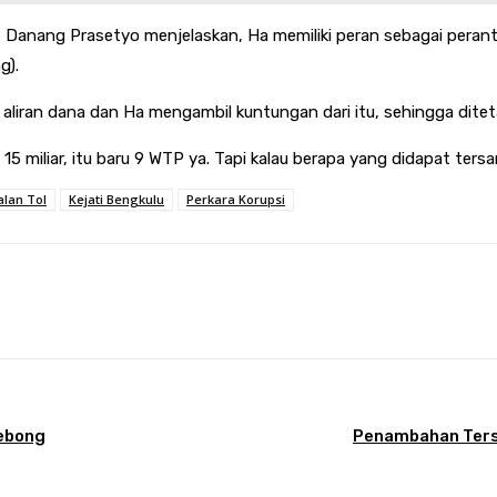
ulu, Danang Prasetyo menjelaskan, Ha memiliki peran sebagai pe
g).
aliran dana dan Ha mengambil kuntungan dari itu, sehingga ditet
 15 miliar, itu baru 9 WTP ya. Tapi kalau berapa yang didapat tersa
alan Tol
Kejati Bengkulu
Perkara Korupsi
terest
WhatsApp
Lebong
Penambahan Tersa