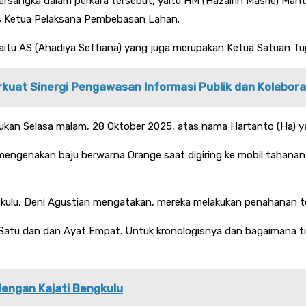
tersangka dalam perkara tersebut, yaitu HM (Hazairin Masrie) M
us Ketua Pelaksana Pembebasan Lahan.
aitu AS (Ahadiya Seftiana) yang juga merupakan Ketua Satuan 
rkuat Sinergi Pengawasan Informasi Publik dan Kolabora
ukan Selasa malam, 28 Oktober 2025, atas nama Hartanto (Ha) ya
mengenakan baju berwarna Orange saat digiring ke mobil tahana
gkulu, Deni Agustian mengatakan, mereka melakukan penahanan t
Satu dan dan Ayat Empat. Untuk kronologisnya dan bagaimana tin
dengan Kajati Bengkulu