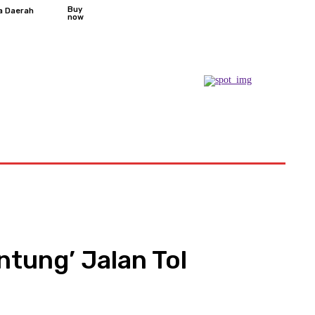
Buy
a Daerah
now
Podcast
tung’ Jalan Tol