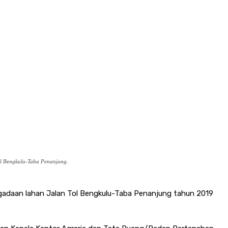
ol Bengkulu-Taba Penanjung.
ngadaan lahan Jalan Tol Bengkulu-Taba Penanjung tahun 2019