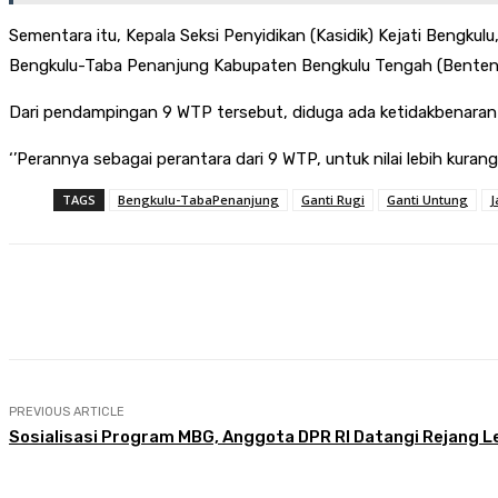
Sementara itu, Kepala Seksi Penyidikan (Kasidik) Kejati Bengk
Bengkulu-Taba Penanjung Kabupaten Bengkulu Tengah (Benten
Dari pendampingan 9 WTP tersebut, diduga ada ketidakbenaran 
‘’Perannya sebagai perantara dari 9 WTP, untuk nilai lebih kurang
TAGS
Bengkulu-TabaPenanjung
Ganti Rugi
Ganti Untung
J
Share
Facebook
Twitter
Pin
PREVIOUS ARTICLE
Sosialisasi Program MBG, Anggota DPR RI Datangi Rejang 