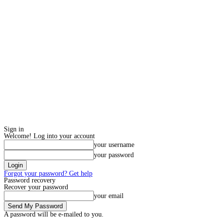
Sign in
Welcome! Log into your account
your username
your password
Forgot your password? Get help
Password recovery
Recover your password
your email
A password will be e-mailed to you.