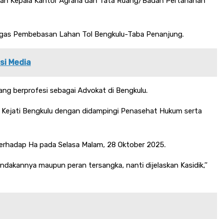
antan Kepala Kantor Agraria dan Tata Ruang/Badan Pertanahan
Tugas Pembebasan Lahan Tol Bengkulu-Taba Penanjung.
si Media
ng berprofesi sebagai Advokat di Bengkulu.
n Kejati Bengkulu dengan didampingi Penasehat Hukum serta
erhadap Ha pada Selasa Malam, 28 Oktober 2025.
dakannya maupun peran tersangka, nanti dijelaskan Kasidik,’’