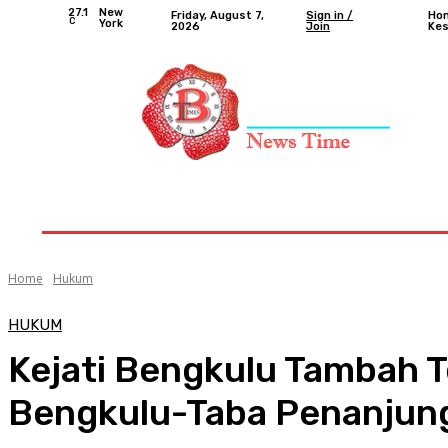
27.1
New
Friday, August 7,
Sign in /
Ho
C
York
2026
Join
Ke
Home
Nasional
Provinsi Bengkulu
Kota 
Home
Hukum
HUKUM
Kejati Bengkulu Tambah T
Bengkulu-Taba Penanjun