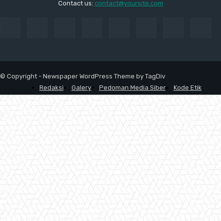
Contact us:
contact@yoursite.com
© Copyright - Newspaper WordPress Theme by TagDiv
Redaksi
Galery
Pedoman Media Siber
Kode Etik