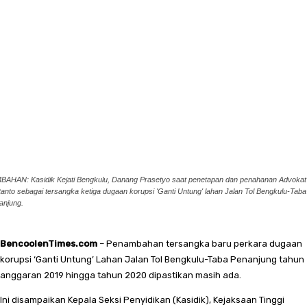
BAHAN: Kasidik Kejati Bengkulu, Danang Prasetyo saat penetapan dan penahanan Advokat
tanto sebagai tersangka ketiga dugaan korupsi 'Ganti Untung' lahan Jalan Tol Bengkulu-Taba
anjung.
BencoolenTimes.com
– Penambahan tersangka baru perkara dugaan
korupsi ‘Ganti Untung’ Lahan Jalan Tol Bengkulu-Taba Penanjung tahun
anggaran 2019 hingga tahun 2020 dipastikan masih ada.
Ini disampaikan Kepala Seksi Penyidikan (Kasidik), Kejaksaan Tinggi