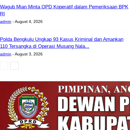
Wagub Mian Minta OPD Koperatif dalam Pemeriksaan BPK
RI
admin
-
August 4, 2026
Polda Bengkulu Ungkap 93 Kasus Kriminal dan Amankan
110 Tersangka di Operasi Musang Nala...
admin
-
August 3, 2026