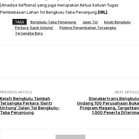
(Ahadiya Seftiana) yang juga merupakan Ketua Satuan Tugas
Pembebasan Lahan Tol Bengkulu-Taba Penanjung.
(OIL)
TAGS
Bengkulu-Taba Penanjung
Jalan Tol
Kejati Bengkulu
Perkara ‘Ganti Untung’
Potensi Penambahan Tersangka
Tersangka Baru
Facebook
Twitter
Pinterest
WhatsApp
PREVIOUS ARTICLE
NEXT ARTICLE
Kejati Bengkulu Tambah
Disnakertrans Bengkulu
Tersangka Perkara ‘Ganti
Undang 100 Perusahaan Buka
Untung’ Jalan Tol Bengkulu-
Program Magang, Targetkan
Taba Penanjung
1.500 Peserta Diterima