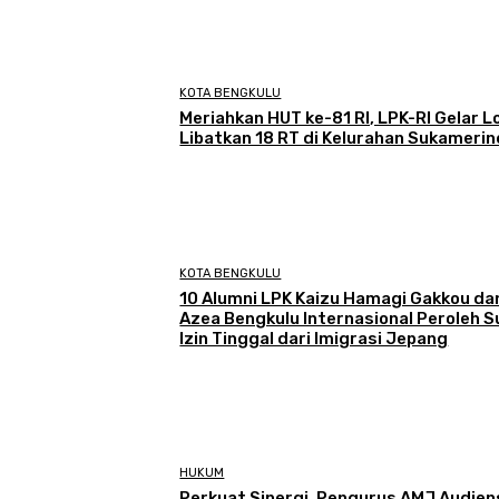
KOTA BENGKULU
Meriahkan HUT ke-81 RI, LPK-RI Gelar 
Libatkan 18 RT di Kelurahan Sukameri
KOTA BENGKULU
‎10 Alumni LPK Kaizu Hamagi Gakkou da
Azea Bengkulu Internasional Peroleh S
Izin Tinggal dari Imigrasi Jepang
HUKUM
Perkuat Sinergi, Pengurus AMJ Audien