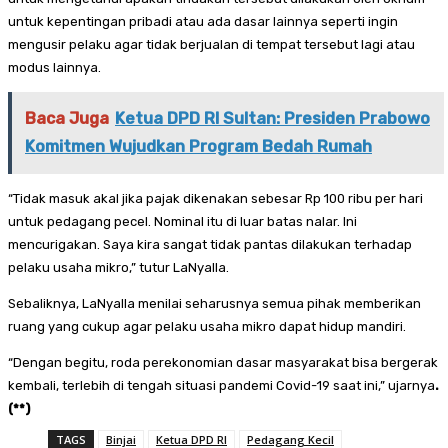
untuk kepentingan pribadi atau ada dasar lainnya seperti ingin
mengusir pelaku agar tidak berjualan di tempat tersebut lagi atau
modus lainnya.
Baca Juga
Ketua DPD RI Sultan: Presiden Prabowo
Komitmen Wujudkan Program Bedah Rumah
“Tidak masuk akal jika pajak dikenakan sebesar Rp 100 ribu per hari
untuk pedagang pecel. Nominal itu di luar batas nalar. Ini
mencurigakan. Saya kira sangat tidak pantas dilakukan terhadap
pelaku usaha mikro,” tutur LaNyalla.
Sebaliknya, LaNyalla menilai seharusnya semua pihak memberikan
ruang yang cukup agar pelaku usaha mikro dapat hidup mandiri.
“Dengan begitu, roda perekonomian dasar masyarakat bisa bergerak
kembali, terlebih di tengah situasi pandemi Covid-19 saat ini,” ujarnya
.
(**)
TAGS
Binjai
Ketua DPD RI
Pedagang Kecil