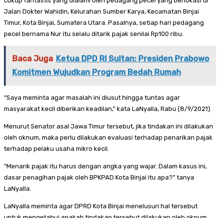
cukup fantastis yang dialami oleh pedagang pecel yang berlokasi di
Jalan Dokter Wahidin, Kelurahan Sumber Karya, Kecamatan Binjai
Timur, Kota Binjai, Sumatera Utara. Pasalnya, setiap hari pedagang
pecel bernama Nur itu selalu ditarik pajak senilai Rp100 ribu.
Baca Juga
Ketua DPD RI Sultan: Presiden Prabowo
Komitmen Wujudkan Program Bedah Rumah
“Saya meminta agar masalah ini diusut hingga tuntas agar
masyarakat kecil diberikan keadilan,” kata LaNyalla, Rabu (8/9/2021).
Menurut Senator asal Jawa Timur tersebut, jika tindakan ini dilakukan
oleh oknum, maka perlu dilakukan evaluasi terhadap penarikan pajak
terhadap pelaku usaha mikro kecil.
“Menarik pajak itu harus dengan angka yang wajar. Dalam kasus ini,
dasar penagihan pajak oleh BPKPAD Kota Binjai itu apa?” tanya
LaNyalla.
LaNyalla meminta agar DPRD Kota Binjai menelusuri hal tersebut
untuk mengetahui apakah tindakan tersebut dilakukan oleh oknum