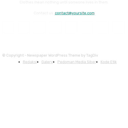
Clothes mean nothing until someone lives in them.
Contact us:
contact@yoursite.com
© Copyright - Newspaper WordPress Theme by TagDiv
Redaksi
Galery
Pedoman Media Siber
Kode Etik