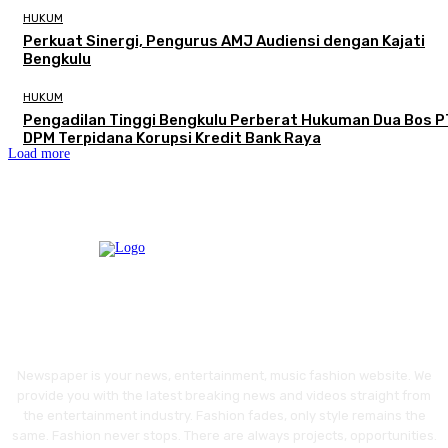
HUKUM
Perkuat Sinergi, Pengurus AMJ Audiensi dengan Kajati
Bengkulu
HUKUM
Pengadilan Tinggi Bengkulu Perberat Hukuman Dua Bos P
DPM Terpidana Korupsi Kredit Bank Raya
Load more
Newspaper is your news, entertainment, music fashion website. We
provide you with the latest breaking news and videos straight from
the entertainment industry. Fashion fades, only style remains the
same. Fashion never stops. There are always projects, opportunities.