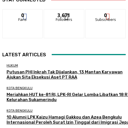
0
3,671
0
Fans
Followers
Subscribers
LATEST ARTICLES
HUKUM
Putusan PHI Inkrah Tak Dijalankan, 13 Mantan Karyawan
Ajukan Sita Eksekusi Aset PT RAA
KOTA BENGKULU
Meriahkan HUT ke-81 RI, LPK-RI Gelar Lomba Libatkan 18 R
Kelurahan Sukamerindu
KOTA BENGKULU
‎10 Alumni LPK Kaizu Hamagi Gakkou dan Azea Bengkulu
Internasional Peroleh Surat Izin Tinggal dari Imigrasi Je