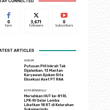
TAY CONNECTED
0
3,671
0
Fans
Followers
Subscribers
ATEST ARTICLES
HUKUM
Putusan PHI Inkrah Tak
Dijalankan, 13 Mantan
Karyawan Ajukan Sita
Eksekusi Aset PT RAA
KOTA BENGKULU
Meriahkan HUT ke-81 RI,
LPK-RI Gelar Lomba
Libatkan 18 RT di Kelurahan
Sukamerindu