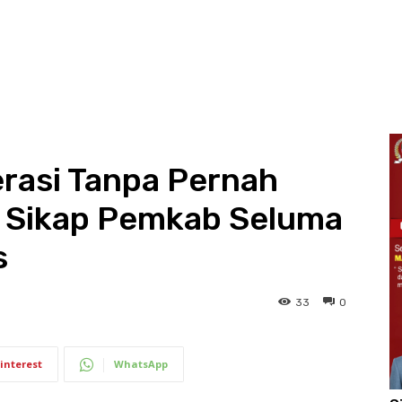
rasi Tanpa Pernah
i Sikap Pemkab Seluma
s
33
0
interest
WhatsApp