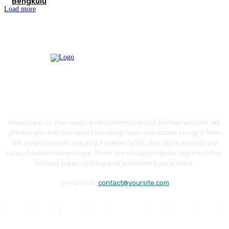
Bengkulu
Load more
Newspaper is your news, entertainment, music fashion website. We
provide you with the latest breaking news and videos straight from
the entertainment industry. Fashion fades, only style remains the
same. Fashion never stops. There are always projects, opportunities.
Clothes mean nothing until someone lives in them.
Contact us:
contact@yoursite.com