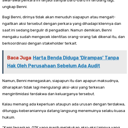
awal-awal perkara ini terjadi sampai baru-baru ini terulang lagi,’’
ungkap Benni.
Bagi Benni, dirinya tidak akan menuduh siapapun atau mengait-
ngaitkan aksi tersebut dengan perkara yang dihadapi kliennya dan
saat ini sedang bergulir di pengadilan. Namun demikian, Benni
mengaku sudah mengecek identitas orang-orang tak dikenal itu, dan
berkoordinasi dengan stakeholder terkait.
Baca Juga
Harta Benda Diduga ‘Dirampas’ Tanpa
Hak Oleh Perusahaan Sebelum Ada Audit
Namun, Benni menegaskan, siapapun itu dan apapun maksudnya,
diharapkan tidak lagi mengulangi aksi-aksi yang terkesan
mengintimidasi terdakwa dan keluarganya tersebut.
Kalau memang ada keperluan ataupun ada urusan dengan terdakwa,
ditunggu keberaniannya datang langsung menemuinya selaku kuasa
hukum.
‘’Kami tegaskan, OTK yang masih melakukan aksi-aksi lainnya yang