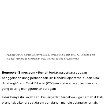
KEBERANIAN: Rumah Kliennya, selaku terdakwa di datangi OTK, Advokad Benni
Hidayat menunggu keberanian OTK tersebut datang ke Kantornya.
BencoolenTimes.com
– Rumah terdakwa perkara dugaan
penggelapan uang perusahaan CV. Mandiri Sejahterah, sudah 5 kali
didatangi Orang Tidak Dikenal (OTK) mengaku aparat, bahkan ada
yang datang menggunakan seragam.
Tidak hanya itu, salah satu keluarga dari terdakwa juga pernah diikuti
orang tak dikenal saat dalam perjalanan menuju pulang ke rumah.