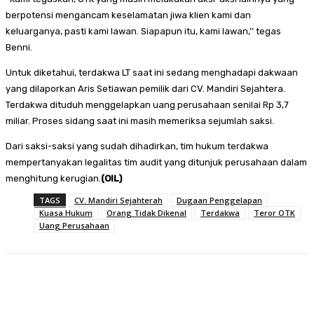
berpotensi mengancam keselamatan jiwa klien kami dan
keluarganya, pasti kami lawan. Siapapun itu, kami lawan,’’ tegas
Benni.
Untuk diketahui, terdakwa LT saat ini sedang menghadapi dakwaan
yang dilaporkan Aris Setiawan pemilik dari CV. Mandiri Sejahtera.
Terdakwa dituduh menggelapkan uang perusahaan senilai Rp 3,7
miliar. Proses sidang saat ini masih memeriksa sejumlah saksi.
Dari saksi-saksi yang sudah dihadirkan, tim hukum terdakwa
mempertanyakan legalitas tim audit yang ditunjuk perusahaan dalam
menghitung kerugian.
(OIL)
TAGS
CV. Mandiri Sejahterah
Dugaan Penggelapan
Kuasa Hukum
Orang Tidak Dikenal
Terdakwa
Teror OTK
Uang Perusahaan
Facebook
Twitter
Pinterest
WhatsA