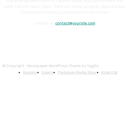
the entertainment industry. Fashion fades, only style remains the
same. Fashion never stops. There are always projects, opportunities.
Clothes mean nothing until someone lives in them.
Contact us:
contact@yoursite.com
© Copyright - Newspaper WordPress Theme by TagDiv
Redaksi
Galery
Pedoman Media Siber
Kode Etik