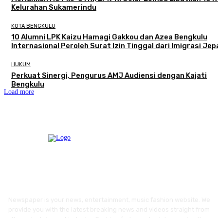
Kelurahan Sukamerindu
KOTA BENGKULU
‎10 Alumni LPK Kaizu Hamagi Gakkou dan Azea Bengkulu
Internasional Peroleh Surat Izin Tinggal dari Imigrasi Je
HUKUM
Perkuat Sinergi, Pengurus AMJ Audiensi dengan Kajati
Bengkulu
Load more
Newspaper is your news, entertainment, music fashion website. We
provide you with the latest breaking news and videos straight from