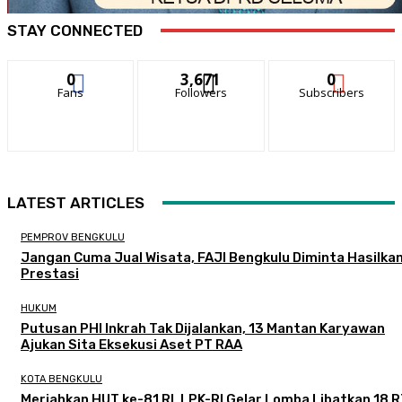
STAY CONNECTED
0
3,671
0
Fans
Followers
Subscribers
LATEST ARTICLES
PEMPROV BENGKULU
Jangan Cuma Jual Wisata, FAJI Bengkulu Diminta Hasilka
Prestasi
HUKUM
Putusan PHI Inkrah Tak Dijalankan, 13 Mantan Karyawan
Ajukan Sita Eksekusi Aset PT RAA
KOTA BENGKULU
Meriahkan HUT ke-81 RI, LPK-RI Gelar Lomba Libatkan 18 R