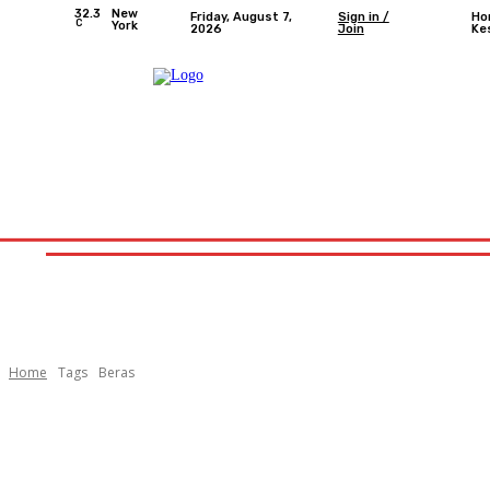
32.3
New
Friday, August 7,
Sign in /
Ho
C
York
2026
Join
Ke
Home
Nasional
Provinsi Bengkulu
Kota Bengkulu
Home
Nasional
Provinsi Bengkulu
Kota 
Home
Tags
Beras