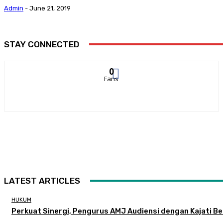
Admin
-
June 21, 2019
STAY CONNECTED
0
Fans
LATEST ARTICLES
HUKUM
Perkuat Sinergi, Pengurus AMJ Audiensi dengan Kajati B