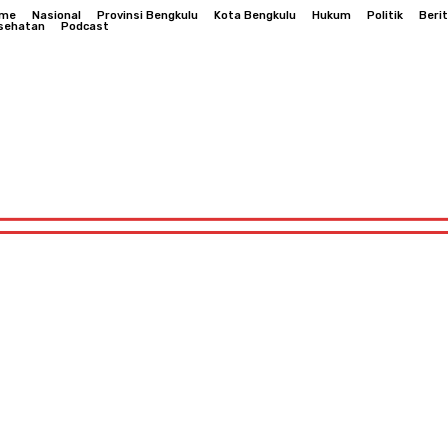
me
Nasional
Provinsi Bengkulu
Kota Bengkulu
Hukum
Politik
Beri
sehatan
Podcast
Hukum
Politik
Berita Daerah
Kesehatan
Podcast
Bengkulu
Hukum
Politik
Berita Daerah
Kesehatan