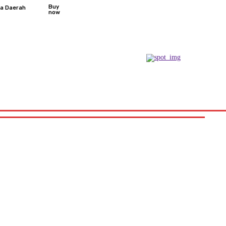
Buy
ta Daerah
now
Podcast