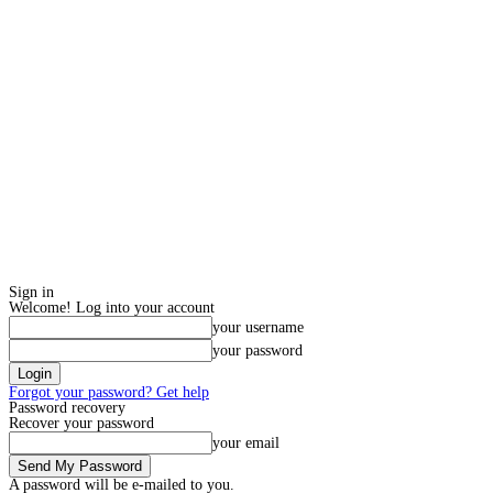
Sign in
Welcome! Log into your account
your username
your password
Forgot your password? Get help
Password recovery
Recover your password
your email
A password will be e-mailed to you.