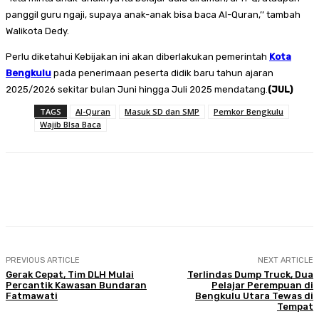
panggil guru ngaji, supaya anak-anak bisa baca Al-Quran,’’ tambah
Walikota Dedy.
Perlu diketahui Kebijakan ini akan diberlakukan pemerintah
Kota
Bengkulu
pada penerimaan peserta didik baru tahun ajaran
2025/2026 sekitar bulan Juni hingga Juli 2025 mendatang.
(JUL)
TAGS
Al-Quran
Masuk SD dan SMP
Pemkor Bengkulu
Wajib BIsa Baca
Facebook
Twitter
Pinterest
WhatsA
PREVIOUS ARTICLE
NEXT ARTICLE
Gerak Cepat, Tim DLH Mulai
Terlindas Dump Truck, Dua
Percantik Kawasan Bundaran
Pelajar Perempuan di
Fatmawati
Bengkulu Utara Tewas di
Tempat