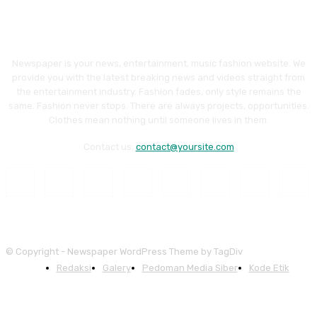
Newspaper is your news, entertainment, music fashion website. We
provide you with the latest breaking news and videos straight from
the entertainment industry. Fashion fades, only style remains the
same. Fashion never stops. There are always projects, opportunities.
Clothes mean nothing until someone lives in them.
Contact us:
contact@yoursite.com
© Copyright - Newspaper WordPress Theme by TagDiv
Redaksi
Galery
Pedoman Media Siber
Kode Etik