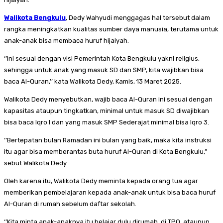
Walikota Bengkulu
, Dedy Wahyudi menggagas hal tersebut dalam
rangka meningkatkan kualitas sumber daya manusia, terutama untuk
anak-anak bisa membaca huruf hijaiyah.
‘’Ini sesuai dengan visi Pemerintah Kota Bengkulu yakni religius,
sehingga untuk anak yang masuk SD dan SMP, kita wajibkan bisa
baca Al-Quran,’’ kata Walikota Dedy, Kamis, 13 Maret 2025.
Walikota Dedy menyebutkan, wajib baca Al-Quran ini sesuai dengan
kapasitas ataupun tingkatkan, minimal untuk masuk SD diwajibkan
bisa baca Iqro l dan yang masuk SMP Sederajat minimal bisa Iqro 3.
‘’Bertepatan bulan Ramadan ini bulan yang baik, maka kita instruksi
itu agar bisa memberantas buta huruf Al-Quran di Kota Bengkulu,”
sebut Walikota Dedy.
Oleh karena itu, Walikota Dedy meminta kepada orang tua agar
memberikan pembelajaran kepada anak-anak untuk bisa baca huruf
Al-Quran di rumah sebelum daftar sekolah.
‘’Kita minta anak-anaknya itu belajar dulu dirumah, di TPQ, ataupun