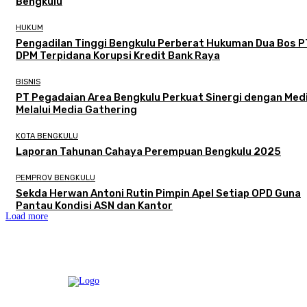
Bengkulu
HUKUM
Pengadilan Tinggi Bengkulu Perberat Hukuman Dua Bos P
DPM Terpidana Korupsi Kredit Bank Raya
BISNIS
PT Pegadaian Area Bengkulu Perkuat Sinergi dengan Med
Melalui Media Gathering
KOTA BENGKULU
Laporan Tahunan Cahaya Perempuan Bengkulu 2025
PEMPROV BENGKULU
Sekda Herwan Antoni Rutin Pimpin Apel Setiap OPD Guna
Pantau Kondisi ASN dan Kantor
Load more