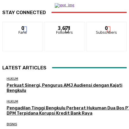
STAY CONNECTED
0
3,671
0
Fans
Followers
Subscribers
LATEST ARTICLES
HUKUM
Perkuat Sinergi, Pengurus AMJ Audiensi dengan Kajati
Bengkulu
HUKUM
Pengadilan Tinggi Bengkulu Perberat Hukuman Dua Bos P
DPM Terpidana Korupsi Kredit Bank Raya
BISNIS