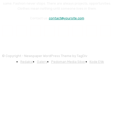
same. Fashion never stops. There are always projects, opportunities.
Clothes mean nothing until someone lives in them.
Contact us:
contact@yoursite.com
© Copyright - Newspaper WordPress Theme by TagDiv
Redaksi
Galery
Pedoman Media Siber
Kode Etik