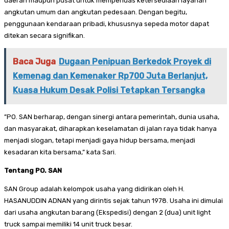
daerah maupun pusat untuk memperluas ketersediaan layanan
angkutan umum dan angkutan pedesaan. Dengan begitu,
penggunaan kendaraan pribadi, khususnya sepeda motor dapat
ditekan secara signifikan.
Baca Juga
Dugaan Penipuan Berkedok Proyek di
Kemenag dan Kemenaker Rp700 Juta Berlanjut,
Kuasa Hukum Desak Polisi Tetapkan Tersangka
”PO. SAN berharap, dengan sinergi antara pemerintah, dunia usaha,
dan masyarakat, diharapkan keselamatan di jalan raya tidak hanya
menjadi slogan, tetapi menjadi gaya hidup bersama, menjadi
kesadaran kita bersama,” kata Sari.
Tentang PO. SAN
SAN Group adalah kelompok usaha yang didirikan oleh H.
HASANUDDIN ADNAN yang dirintis sejak tahun 1978. Usaha ini dimulai
dari usaha angkutan barang (Ekspedisi) dengan 2 (dua) unit light
truck sampai memiliki 14 unit truck besar.