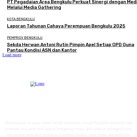
PT Pegadaian Area Bengkulu Perkuat Sinergi dengan Med
Melalui Media Gathering
KOTA BENGKULU
Laporan Tahunan Cahaya Perempuan Bengkulu 2025
PEMPROV BENGKULU
Sekda Herwan Antoni Rutin Pimpin Apel Setiap OPD Guna
Pantau Kondisi ASN dan Kantor
Load more
Newspaper is your news, entertainment, music fashion website. We
provide you with the latest breaking news and videos straight from
the entertainment industry. Fashion fades, only style remains the