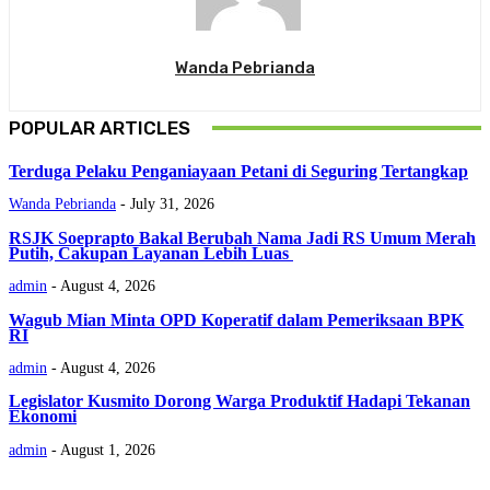
Wanda Pebrianda
POPULAR ARTICLES
Terduga Pelaku Penganiayaan Petani di Seguring Tertangkap
Wanda Pebrianda
-
July 31, 2026
RSJK Soeprapto Bakal Berubah Nama Jadi RS Umum Merah
Putih, Cakupan Layanan Lebih Luas
admin
-
August 4, 2026
Wagub Mian Minta OPD Koperatif dalam Pemeriksaan BPK
RI
admin
-
August 4, 2026
Legislator Kusmito Dorong Warga Produktif Hadapi Tekanan
Ekonomi
admin
-
August 1, 2026