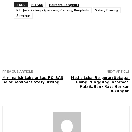
TAGS
PO.SAN
Polresta Bengkulu
PT. Jasa Raharja (persero) Cabang Bengkulu
Safety Driving
Seminar
Facebook
Twitter
Pinterest
WhatsA
PREVIOUS ARTICLE
NEXT ARTICLE
Minimalisir Lakalantas, PO. SAN
Media Lokal Berperan Sebagai
Gelar Seminar Safety Driving
Tulang Punggung Informasi
Publik, Bank Raya Berikan
Dukungan