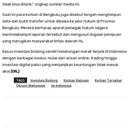
tidak bisa ditarik,” ungkap sumber media ini.
Saat ini para korban di Bengkulu juga disebut tengah menghimpun
data dan bukti transfer untuk dibawa ke jalur hukum di Provinsi
Bengkulu. Mereka berharap aparat penegak hukum segera
menindaklanjuti laporan tersebut dan mengusut dugaan penipuan
yang merugikan masyarakat lintas daerah itu.
Kasus investasi bodong sendiri belakangan marak terjadi di Indonesia
dengan berbagai modus, mulai dari arisan online, trading hingga
investasi digital palsu yang menjanjikan keuntungan tidak masuk
akal.
(OIL)
TAGS
Investasi Bodong
Korban Ratusan
Korban Tersebar
Oknum Mahasiswi
se-Indonesia
Facebook
Twitter
Pinterest
WhatsA