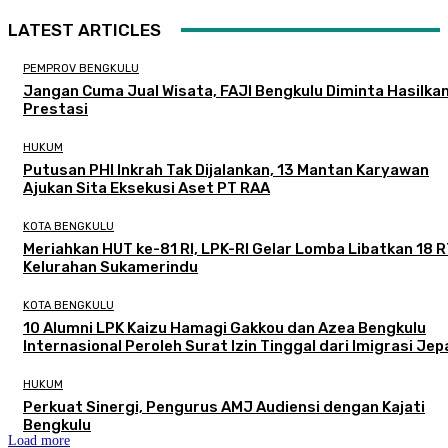
LATEST ARTICLES
PEMPROV BENGKULU
Jangan Cuma Jual Wisata, FAJI Bengkulu Diminta Hasilka
Prestasi
HUKUM
Putusan PHI Inkrah Tak Dijalankan, 13 Mantan Karyawan
Ajukan Sita Eksekusi Aset PT RAA
KOTA BENGKULU
Meriahkan HUT ke-81 RI, LPK-RI Gelar Lomba Libatkan 18 R
Kelurahan Sukamerindu
KOTA BENGKULU
‎10 Alumni LPK Kaizu Hamagi Gakkou dan Azea Bengkulu
Internasional Peroleh Surat Izin Tinggal dari Imigrasi Je
HUKUM
Perkuat Sinergi, Pengurus AMJ Audiensi dengan Kajati
Bengkulu
Load more