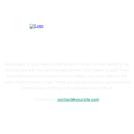
Newspaper is your news, entertainment, music fashion website. We
provide you with the latest breaking news and videos straight from
the entertainment industry. Fashion fades, only style remains the
same. Fashion never stops. There are always projects, opportunities.
Clothes mean nothing until someone lives in them.
Contact us:
contact@yoursite.com