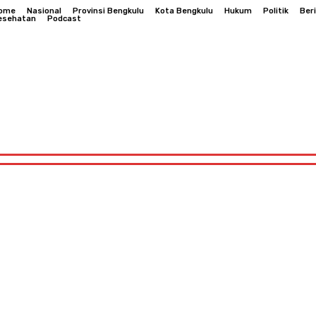
ome
Nasional
Provinsi Bengkulu
Kota Bengkulu
Hukum
Politik
Ber
esehatan
Podcast
Hukum
Politik
Berita Daerah
Kesehatan
Podcast
Bengkulu
Hukum
Politik
Berita Daerah
Kesehatan