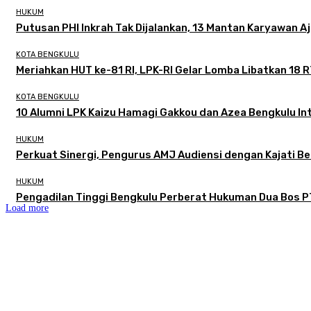
HUKUM
Putusan PHI Inkrah Tak Dijalankan, 13 Mantan Karyawan A
KOTA BENGKULU
Meriahkan HUT ke-81 RI, LPK-RI Gelar Lomba Libatkan 18 
KOTA BENGKULU
‎10 Alumni LPK Kaizu Hamagi Gakkou dan Azea Bengkulu Int
HUKUM
Perkuat Sinergi, Pengurus AMJ Audiensi dengan Kajati B
HUKUM
Pengadilan Tinggi Bengkulu Perberat Hukuman Dua Bos P
Load more