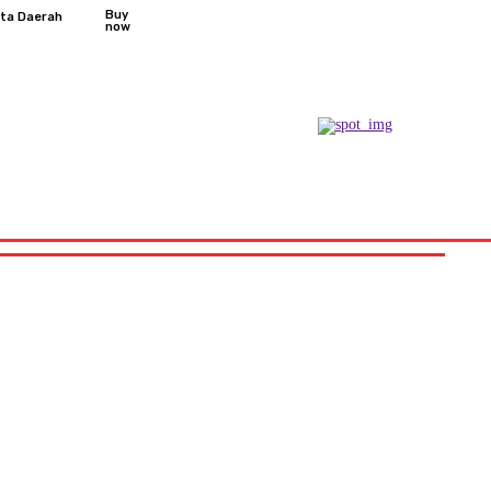
Buy
ita Daerah
now
Podcast