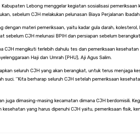
abupaten Lebong menggelar kegiatan sosialisasi pemeriksaan 
ukan, sebelum CJH melakukan pelunasan Biaya Perjalanan Ibadah 
dengan materi pemeriksaan, yaitu kadar gula darah, kolesterol, 
yarat sebelum CJH melunasi BPIH dan persiapan sebelum berangkat
ana CJH mengikuti terlebih dahulu tes dan pemeriksaan kesehatan
nyelenggaraan Haji dan Umrah (PHU), Aji Agus Salim.
apkan seluruh CJH yang akan berangkat, untuk terus menjaga kes
ah suci. ‘’Kita berharap seluruh CJH setelah pemeriksaan kesehat
an juga dimasing-masing kecamatan dimana CJH berdomisili. Keg
kesehatan yang harus dipenuhi CJH yaitu, pemeriksaan fisik, kema