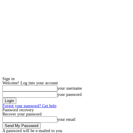
Sign in
Welcome! Log into your account
your username
your password
Forgot your password? Get help
Password recovery
Recover your password
your email
A password will be e-mailed to you.