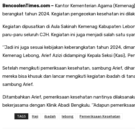
BencoolenTimes.com –
Kantor Kementerian Agama (Kemenag) K
berangkat tahun 2024. Kegiatan pengecekan kesehatan ini dilak
Kegiatan dipusatkan di Aula Sakinah Kemenag Kabupaten Lebong 
paru-paru seluruh CJH. Kegiatan ini juga menjadi salah satu s
‘’Jadi ini juga sesuai kebijakan keberangkatan tahun 2024, dim
Kemenag Lebong, Arief Azizi didampingi Kepala Seksi (Kasi), Pe
Setelah mengikuti pemeriksaan kesehatan, sambung Arief, dihar
mereka bisa khusuk dan lancar mengikuti kegiatan ibadah di tan
sambung Arief.
Ditambahkan Arief, pemeriksaan kesehatan nantinya dilaksanak
bekerjasama dengan Klinik Abadi Bengkulu. ‘’Adapun pemeriksaan 
TAGS
Haji
ibadah
lebong
Pemeriksaan Kesehatan