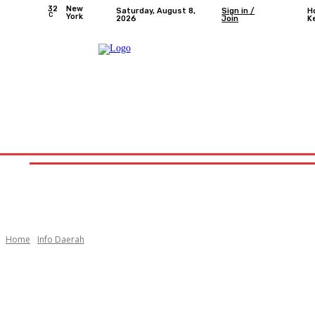
32
New
Saturday, August 8,
Sign in /
H
C
York
2026
Join
K
Home
Nasional
Provinsi Bengkulu
Kota Bengkulu
Home
Nasional
Provinsi Bengkulu
Kota 
Home
Info Daerah