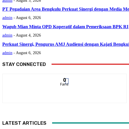
admin
-
August 5, 2026
PT Pegadaian Area Bengkulu Perkuat Sinergi dengan Media Me
admin
-
August 6, 2026
Wagub Mian Minta OPD Koperatif dalam Pemeriksaan BPK RI
admin
-
August 4, 2026
Perkuat Sinergi, Pengurus AMJ Audiensi dengan Kajati Bengku
admin
-
August 6, 2026
STAY CONNECTED
0
Fans
LATEST ARTICLES