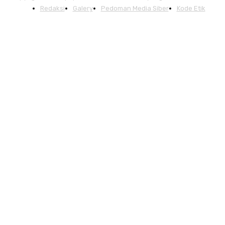
Redaksi
Galery
Pedoman Media Siber
Kode Etik