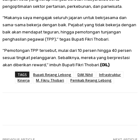
pengoptimalan sektor pertanian, perkebunan, dan pariwisata.
‘’Makanya saya mengajak seluruh jajaran untuk bekrjasama dan
sama-sama bekerja dengan baik. Pejabat yang tidak bekerja dengan
baik akan mendapat teguran, hingga pemotongan tunjangan
penghasilan pegawai (TPP),’’ tegas Bupati Fikri Thobari.
‘’Pemotongan TPP tersebut, mulai dari 10 persen hingga 40 persen
sesuai tingkat pelanggaran. Sebaliknya, mereka yang berprestasi
akan diberikan reward,’’ imbuh Bupati Fikri Thobari.
(OIL)
TAGS
Bupati Rejang Lebong
DAK Nihil
Infrastruktur
Kinerja
M. Fikru Thobari
Pemkab Rejang Lebong
Facebook
Twitter
Pinterest
WhatsA
PREVIOUS ARTICLE
NEXT ARTICLE