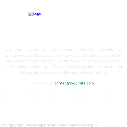
Newspaper is your news, entertainment, music fashion website. We
provide you with the latest breaking news and videos straight from
the entertainment industry. Fashion fades, only style remains the
same. Fashion never stops. There are always projects, opportunities.
Clothes mean nothing until someone lives in them.
Contact us:
contact@yoursite.com
© Copyright - Newspaper WordPress Theme by TagDiv