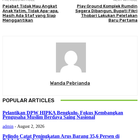
Pejabat Tidak Mau Angkat
Play Ground Komplek Rumdin
Anak Yatim, Tidak Apa-apa,
Segera Dibangun, Bupati Fikri
Masih Ada Staf yang Siap
Thobari Lakukan Peletakan
Menggantikan
Baru Pertama
Wanda Pebrianda
POPULAR ARTICLES
Pelantikan DPW HIPKA Bengkulu, Fokus Kembangkan
Pengusaha Muslim Berdaya Saing Nasional
admin
-
August 2, 2026
Pelindo Catat Peningkatan Arus Barang 35,6 Persen di