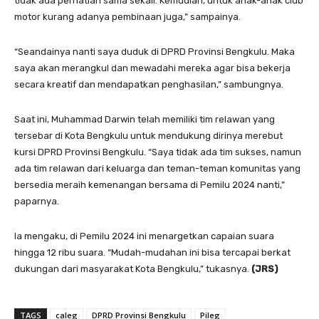
tidak ada perhatian sama sekali. Kemudian, untuk anak-anak club
motor kurang adanya pembinaan juga,” sampainya.
“Seandainya nanti saya duduk di DPRD Provinsi Bengkulu. Maka
saya akan merangkul dan mewadahi mereka agar bisa bekerja
secara kreatif dan mendapatkan penghasilan,” sambungnya.
Saat ini, Muhammad Darwin telah memiliki tim relawan yang
tersebar di Kota Bengkulu untuk mendukung dirinya merebut
kursi DPRD Provinsi Bengkulu. “Saya tidak ada tim sukses, namun
ada tim relawan dari keluarga dan teman-teman komunitas yang
bersedia meraih kemenangan bersama di Pemilu 2024 nanti,”
paparnya.
Ia mengaku, di Pemilu 2024 ini menargetkan capaian suara
hingga 12 ribu suara. “Mudah-mudahan ini bisa tercapai berkat
dukungan dari masyarakat Kota Bengkulu,” tukasnya.
(JRS)
TAGS
caleg
DPRD Provinsi Bengkulu
Pileg