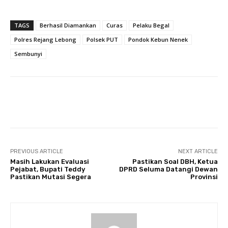
TAGS
Berhasil Diamankan
Curas
Pelaku Begal
Polres Rejang Lebong
Polsek PUT
Pondok Kebun Nenek
Sembunyi
Facebook
Twitter
Pinterest
PREVIOUS ARTICLE
NEXT ARTICLE
Masih Lakukan Evaluasi
Pastikan Soal DBH, Ketua
Pejabat, Bupati Teddy
DPRD Seluma Datangi Dewan
Pastikan Mutasi Segera
Provinsi