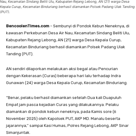
Nau, Kecamatan Sindang Beliti Ulu, Kabupaten Rejang Lebong, AN (21) warga Desa
Kepala Curup, Kecamatan Binduriang berhasil diamankan Polsek Padang Ulak Tanding
(PUT).
BencoolenTimes.com
– Sembunyi di Pondok Kebun Neneknya, di
kawasan Perkebunan Desa Air Nau, Kecamatan Sindang Beliti Ulu,
Kabupaten Rejang Lebong, AN (21) warga Desa Kepala Curup,
Kecamatan Binduriang berhasil diamankan Polsek Padang Ulak
Tanding (PUT).
AN sendiri dilaporkan melakukan aksi begal atau Pencurian
dengan Kekerasan (Curas) beberapa hari lalu terhadap Indra
Gunawan (24) warga Desa Kepala Curup, Kecamatan Binduriang.
‘’Benar, pelaku berhasil diamankan setelah Dua kali Duapuluh
Empat jam pasca kejadian Curas yang dilakukannya. Pelaku
diamankan di pondok kebun neneknya, pada Kamis sore (6
November 2025) oleh Kapolsek PUT, AKP MD. Manalu beserta
jajarannya,’’ sampai Kasi Humas, Polres Rejang Lebong, AKP Sinar
Simanjuntak.