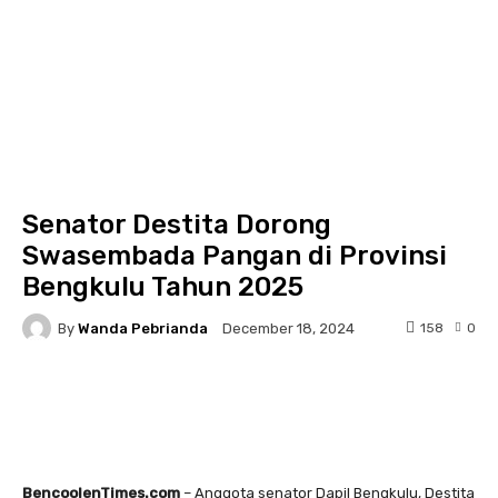
Senator Destita Dorong
Swasembada Pangan di Provinsi
Bengkulu Tahun 2025
By
Wanda Pebrianda
158
0
December 18, 2024
Facebook
Twitter
Pinterest
BencoolenTimes.com
– Anggota senator Dapil Bengkulu, Destita