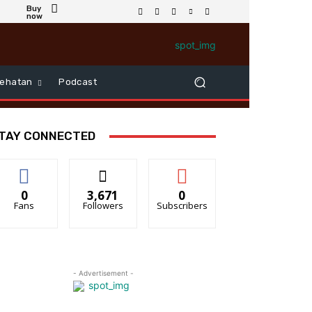
Buy
now
ehatan
Podcast
TAY CONNECTED
0
3,671
0
Fans
Followers
Subscribers
- Advertisement -