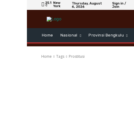
25.1
New
Thursday, August
Sign in /
C
York
6, 2026
Join
Home
Nasional
Provinsi Bengkulu
Home
Tags
Prostitusi