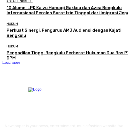
KOTA BENGKULU
‎10 Alumni LPK Kaizu Hamagi Gakkou dan Azea Bengkulu
Internasional Peroleh Surat Izin Tinggal dari Imigrasi Je
HUKUM
Perkuat Sinergi, Pengurus AMJ Audiensi dengan Kajati
Bengkulu
HUKUM
Pengadilan Tinggi Bengkulu Perberat Hukuman Dua Bos P
DPM
Load more
Newspaper is your news, entertainment, music fashion website. We