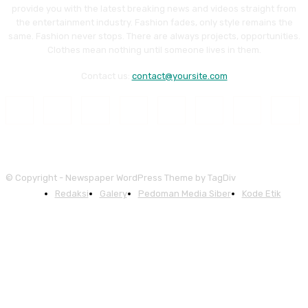
provide you with the latest breaking news and videos straight from
the entertainment industry. Fashion fades, only style remains the
same. Fashion never stops. There are always projects, opportunities.
Clothes mean nothing until someone lives in them.
Contact us:
contact@yoursite.com
© Copyright - Newspaper WordPress Theme by TagDiv
Redaksi
Galery
Pedoman Media Siber
Kode Etik