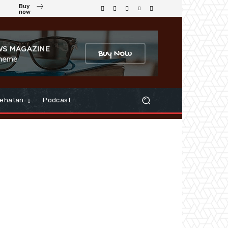
Buy
now
ehatan
Podcast