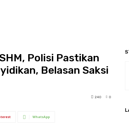
S
 SHM, Polisi Pastikan
idikan, Belasan Saksi
240
0
L
nterest
WhatsApp