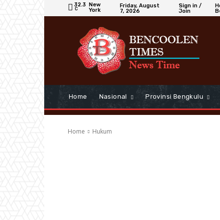
32.3
New
Friday, August
Sign in /
H
C
York
7, 2026
Join
B
Home
Nasional
Provinsi Bengkulu
Home
Hukum