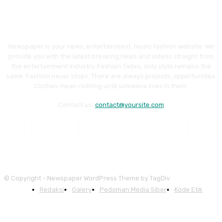
Newspaper is your news, entertainment, music fashion website. We
provide you with the latest breaking news and videos straight from
the entertainment industry. Fashion fades, only style remains the
same. Fashion never stops. There are always projects, opportunities.
Clothes mean nothing until someone lives in them.
Contact us:
contact@yoursite.com
© Copyright - Newspaper WordPress Theme by TagDiv
Redaksi
Galery
Pedoman Media Siber
Kode Etik