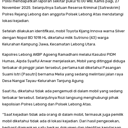
Polisi mendapatkan laporan sekitar pukul 10.00 WIB, Kamis pagi, 27
November 2025. Selanjutnya Satuan Reserse Kriminal (Satreskrim)
Polres Rejang Lebong dan anggota Polsek Lebong Atas mendatangi
lokasi kejadian.
Setelah dilakukan identifikasi, mobil Toyota Kijang Innova warna Silver
dengan Nopol BD 1018 HL diketahui milik Sutrisno (43) warga
Kelurahan Kampung Jawa, Kecamatan Lebong Utara.
Kapolres Lebong AKBP Agoeng Ramadhani melalui Kasubsi PIDM
Humas, Aipda Syaiful Anwar menjelaskan, Mobil yang ditinggal diduga
terbakar di pinggir jalan tersebut, pertama kali diketahui Pasangan
Suami Istri (Pasutri) bernama Melia yang sedang melintasi jalan raya
Desa Nangai Tayau-Kelurahan Tanjung Agung.
Saat itu, diketahui tidak ada pengemudi di dalam mobil yang sedang
terbakar tersebut. Selanjutnya Rozi langsung menghubungi pihak
kepolisian Polres Lebong dan Polsek Lebong Atas.
‘’Saat kejadian tidak ada orang di dalam mobil, termasuk juga pemilik
mobil diketahui tidak ada di lokasi kejadian. Dari hasil pengecekan,
berhasil diamankan satu berkas dokumen dan identitas kendaraan