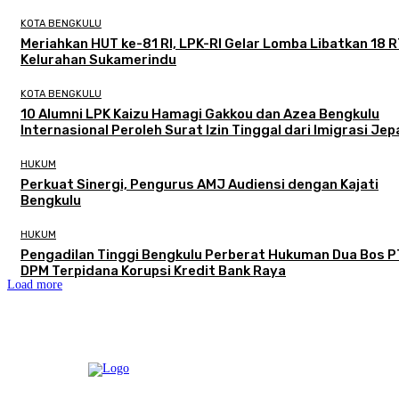
KOTA BENGKULU
Meriahkan HUT ke-81 RI, LPK-RI Gelar Lomba Libatkan 18 R
Kelurahan Sukamerindu
KOTA BENGKULU
‎10 Alumni LPK Kaizu Hamagi Gakkou dan Azea Bengkulu
Internasional Peroleh Surat Izin Tinggal dari Imigrasi Je
HUKUM
Perkuat Sinergi, Pengurus AMJ Audiensi dengan Kajati
Bengkulu
HUKUM
Pengadilan Tinggi Bengkulu Perberat Hukuman Dua Bos P
DPM Terpidana Korupsi Kredit Bank Raya
Load more