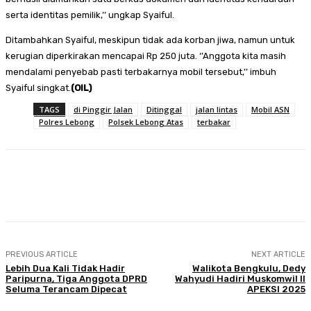
serta identitas pemilik,’’ ungkap Syaiful.
Ditambahkan Syaiful, meskipun tidak ada korban jiwa, namun untuk
kerugian diperkirakan mencapai Rp 250 juta. ‘’Anggota kita masih
mendalami penyebab pasti terbakarnya mobil tersebut,’’ imbuh
Syaiful singkat.
(OIL)
TAGS
di Pinggir Jalan
Ditinggal
jalan lintas
Mobil ASN
Polres Lebong
Polsek Lebong Atas
terbakar
Facebook
Twitter
Pinterest
WhatsA
PREVIOUS ARTICLE
NEXT ARTICLE
Lebih Dua Kali Tidak Hadir
Walikota Bengkulu, Dedy
Paripurna, Tiga Anggota DPRD
Wahyudi Hadiri Muskomwil II
Seluma Terancam Dipecat
APEKSI 2025