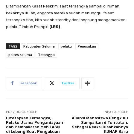
Ditambahkan Kasat Reskrim, saat tersangka sampai di rumah
kakaknya itulah, anggota mereka sudah menunggu. ‘’Saat
tersangka tiba, kita sudah standby dan langsung mengamankan
pelaku,’’ imbuh Prengki.
(LRS)
TAGS
Kabupaten Seluma
pelaku
Penusukan
polres seluma
Tetangga
Facebook
Twitter
PREVIOUS ARTICLE
NEXT ARTICLE
Ditetapkan Tersangka,
Aliansi Mahasiswa Bengkulu
Pelaku Utama Penganiayaan
Sampaikan 6 Tuntutan,
dan Pembakaran Mobil ASN
Sebagai Reaksi Disahkannya
di Lebong Buat Pengakuan
KUHAP Baru