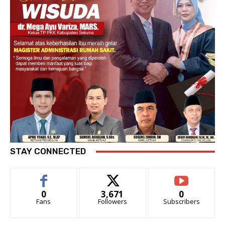
STAY CONNECTED
0
3,671
0
Fans
Followers
Subscribers