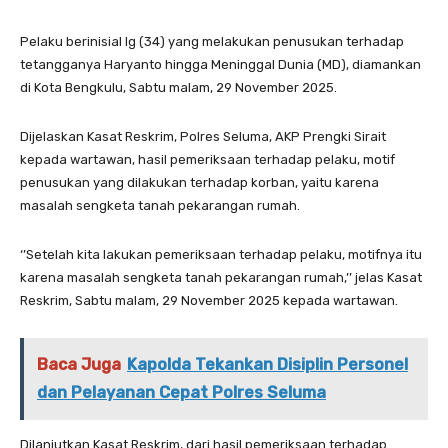
Pelaku berinisial Ig (34) yang melakukan penusukan terhadap
tetangganya Haryanto hingga Meninggal Dunia (MD), diamankan
di Kota Bengkulu, Sabtu malam, 29 November 2025.
Dijelaskan Kasat Reskrim, Polres Seluma, AKP Prengki Sirait
kepada wartawan, hasil pemeriksaan terhadap pelaku, motif
penusukan yang dilakukan terhadap korban, yaitu karena
masalah sengketa tanah pekarangan rumah.
‘’Setelah kita lakukan pemeriksaan terhadap pelaku, motifnya itu
karena masalah sengketa tanah pekarangan rumah,’’ jelas Kasat
Reskrim, Sabtu malam, 29 November 2025 kepada wartawan.
Baca Juga
Kapolda Tekankan Disiplin Personel
dan Pelayanan Cepat Polres Seluma
Dilanjutkan Kasat Reskrim, dari hasil pemeriksaan terhadap