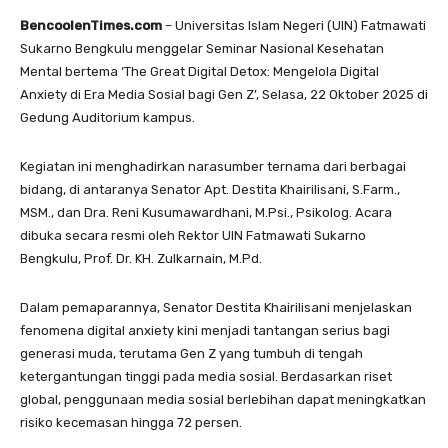
BencoolenTimes.com
– Universitas Islam Negeri (UIN) Fatmawati
Sukarno Bengkulu menggelar Seminar Nasional Kesehatan
Mental bertema ‘The Great Digital Detox: Mengelola Digital
Anxiety di Era Media Sosial bagi Gen Z’, Selasa, 22 Oktober 2025 di
Gedung Auditorium kampus.
Kegiatan ini menghadirkan narasumber ternama dari berbagai
bidang, di antaranya Senator Apt. Destita Khairilisani, S.Farm.,
MSM., dan Dra. Reni Kusumawardhani, M.Psi., Psikolog. Acara
dibuka secara resmi oleh Rektor UIN Fatmawati Sukarno
Bengkulu, Prof. Dr. KH. Zulkarnain, M.Pd.
Dalam pemaparannya, Senator Destita Khairilisani menjelaskan
fenomena digital anxiety kini menjadi tantangan serius bagi
generasi muda, terutama Gen Z yang tumbuh di tengah
ketergantungan tinggi pada media sosial. Berdasarkan riset
global, penggunaan media sosial berlebihan dapat meningkatkan
risiko kecemasan hingga 72 persen.