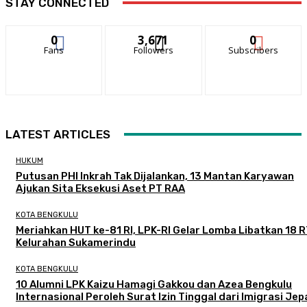
STAY CONNECTED
0
3,671
0
Fans
Followers
Subscribers
LATEST ARTICLES
HUKUM
Putusan PHI Inkrah Tak Dijalankan, 13 Mantan Karyawan
Ajukan Sita Eksekusi Aset PT RAA
KOTA BENGKULU
Meriahkan HUT ke-81 RI, LPK-RI Gelar Lomba Libatkan 18 R
Kelurahan Sukamerindu
KOTA BENGKULU
‎10 Alumni LPK Kaizu Hamagi Gakkou dan Azea Bengkulu
Internasional Peroleh Surat Izin Tinggal dari Imigrasi Je