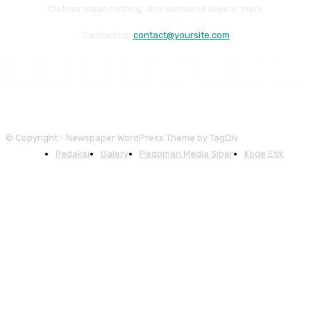
Clothes mean nothing until someone lives in them.
Contact us:
contact@yoursite.com
© Copyright - Newspaper WordPress Theme by TagDiv
Redaksi
Galery
Pedoman Media Siber
Kode Etik