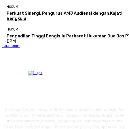
HUKUM
Perkuat Sinergi, Pengurus AMJ Audiensi dengan Kajati
Bengkulu
HUKUM
Pengadilan Tinggi Bengkulu Perberat Hukuman Dua Bos P
DPM
Load more
Newspaper is your news, entertainment, music fashion website. We
provide you with the latest breaking news and videos straight from
the entertainment industry. Fashion fades, only style remains the
same. Fashion never stops. There are always projects, opportunities.