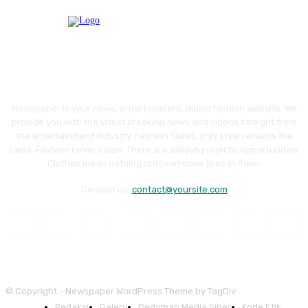
Newspaper is your news, entertainment, music fashion website. We
provide you with the latest breaking news and videos straight from
the entertainment industry. Fashion fades, only style remains the
same. Fashion never stops. There are always projects, opportunities.
Clothes mean nothing until someone lives in them.
Contact us:
contact@yoursite.com
© Copyright - Newspaper WordPress Theme by TagDiv
Redaksi
Galery
Pedoman Media Siber
Kode Etik