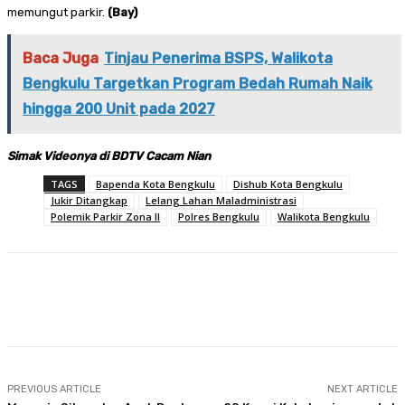
memungut parkir.
(Bay)
Baca Juga
Tinjau Penerima BSPS, Walikota
Bengkulu Targetkan Program Bedah Rumah Naik
hingga 200 Unit pada 2027
Simak Videonya di BDTV Cacam Nian
TAGS
Bapenda Kota Bengkulu
Dishub Kota Bengkulu
Jukir Ditangkap
Lelang Lahan Maladministrasi
Polemik Parkir Zona II
Polres Bengkulu
Walikota Bengkulu
Facebook
Twitter
Pinterest
WhatsA
PREVIOUS ARTICLE
NEXT ARTICLE