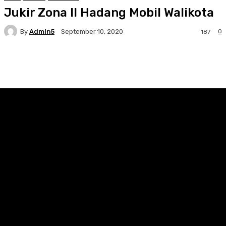
Jukir Zona II Hadang Mobil Walikota
By
Admin5
0
September 10, 2020
187
Facebook
Twitter
Pinterest
WhatsA