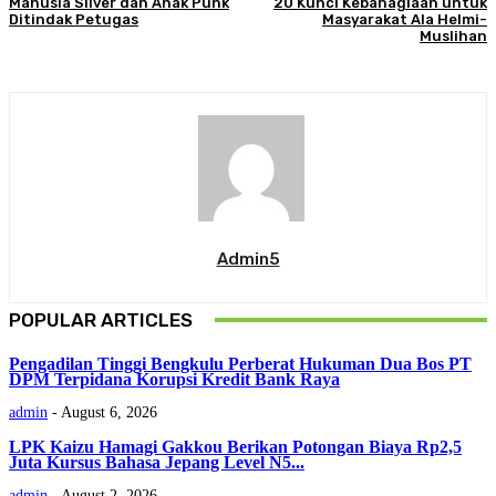
Manusia Silver dan Anak Punk
20 Kunci Kebahagiaan untuk
Ditindak Petugas
Masyarakat Ala Helmi-
Muslihan
Admin5
POPULAR ARTICLES
Pengadilan Tinggi Bengkulu Perberat Hukuman Dua Bos PT
DPM Terpidana Korupsi Kredit Bank Raya
admin
-
August 6, 2026
LPK Kaizu Hamagi Gakkou Berikan Potongan Biaya Rp2,5
Juta Kursus Bahasa Jepang Level N5...
admin
-
August 2, 2026