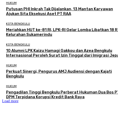
HUKUM
Putusan PHI Inkrah Tak Dijalankan, 13 Mantan Karyawan
Ajukan Sita Eksekusi Aset PT RAA
KOTA BENGKULU
Meriahkan HUT ke-81 RI, LPK-RI Gelar Lomba Libatkan 18 R
Kelurahan Sukamerindu
KOTA BENGKULU
‎10 Alumni LPK Kaizu Hamagi Gakkou dan Azea Bengkulu
Internasional Peroleh Surat Izin Tinggal dari Imigrasi Je
HUKUM
Perkuat Sinergi, Pengurus AMJ Audiensi dengan Kajati
Bengkulu
HUKUM
Pengadilan Tinggi Bengkulu Perberat Hukuman Dua Bos P
DPM Terpidana Korupsi Kredit Bank Raya
Load more