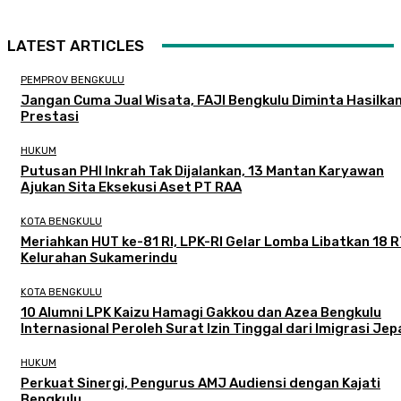
LATEST ARTICLES
PEMPROV BENGKULU
Jangan Cuma Jual Wisata, FAJI Bengkulu Diminta Hasilka
Prestasi
HUKUM
Putusan PHI Inkrah Tak Dijalankan, 13 Mantan Karyawan
Ajukan Sita Eksekusi Aset PT RAA
KOTA BENGKULU
Meriahkan HUT ke-81 RI, LPK-RI Gelar Lomba Libatkan 18 R
Kelurahan Sukamerindu
KOTA BENGKULU
‎10 Alumni LPK Kaizu Hamagi Gakkou dan Azea Bengkulu
Internasional Peroleh Surat Izin Tinggal dari Imigrasi Je
HUKUM
Perkuat Sinergi, Pengurus AMJ Audiensi dengan Kajati
Bengkulu