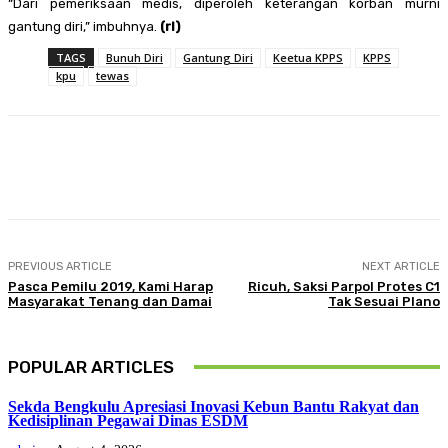
“Dari pemeriksaan medis, diperoleh keterangan korban murni
gantung diri,” imbuhnya.
(rl)
TAGS
Bunuh Diri
Gantung Diri
Keetua KPPS
KPPS
kpu
tewas
Facebook
Twitter
Pinterest
WhatsA
PREVIOUS ARTICLE
NEXT ARTICLE
Pasca Pemilu 2019, Kami Harap
Ricuh, Saksi Parpol Protes C1
Masyarakat Tenang dan Damai
Tak Sesuai Plano
POPULAR ARTICLES
Sekda Bengkulu Apresiasi Inovasi Kebun Bantu Rakyat dan
Kedisiplinan Pegawai Dinas ESDM