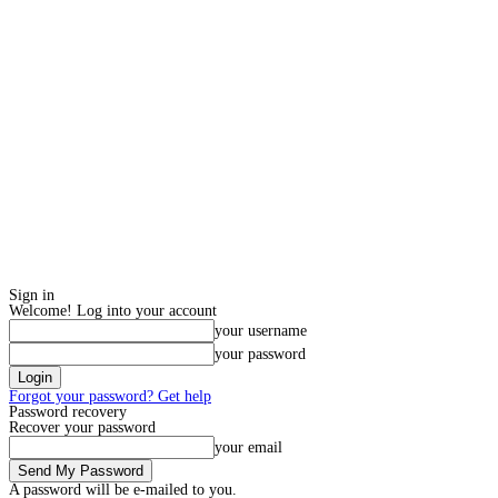
Sign in
Welcome! Log into your account
your username
your password
Forgot your password? Get help
Password recovery
Recover your password
your email
A password will be e-mailed to you.