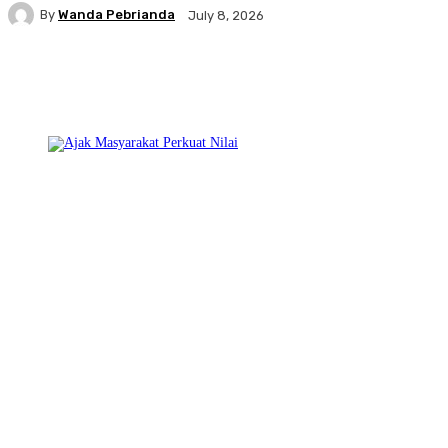
By
Wanda Pebrianda
July 8, 2026
Facebook
Twitter
Pinterest
WhatsA