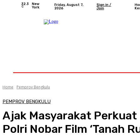
32.3
New
Friday, August 7,
Sign in /
Ho
C
York
2026
Join
Ke
Home
Nasional
Provinsi Bengkulu
Kota 
Home
Pemprov Bengkulu
PEMPROV BENGKULU
Ajak Masyarakat Perkuat 
Polri Nobar Film ‘Tanah R