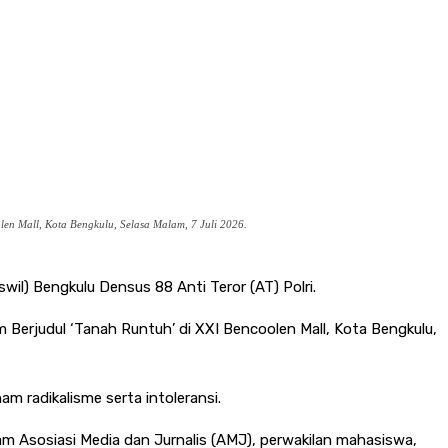
en Mall, Kota Bengkulu, Selasa Malam, 7 Juli 2026.
wil) Bengkulu Densus 88 Anti Teror (AT) Polri.
 Berjudul ‘Tanah Runtuh’ di XXI Bencoolen Mall, Kota Bengkulu,
m radikalisme serta intoleransi.
m Asosiasi Media dan Jurnalis (AMJ), perwakilan mahasiswa,