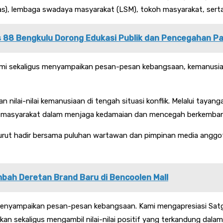
s), lembaga swadaya masyarakat (LSM), tokoh masyarakat, serta
 88 Bengkulu Dorong Edukasi Publik dan Pencegahan P
ahmi sekaligus menyampaikan pesan-pesan kebangsaan, kemanusia
 nilai-nilai kemanusiaan di tengah situasi konflik. Melalui taya
emen masyarakat dalam menjaga kedamaian dan mencegah berkem
 turut hadir bersama puluhan wartawan dan pimpinan media anggot
bah Deretan Brand Baru di Bencoolen Mall
 menyampaikan pesan-pesan kebangsaan. Kami mengapresiasi Satg
an sekaligus mengambil nilai-nilai positif yang terkandung dal