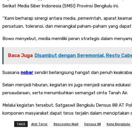
Serikat Media Siber Indonesia (SMSI) Provinsi Bengkulu ini.
‘’Kami berharap sinergi antara media, pemerintah, aparat kea
persatuan, toleransi, dan menangkal paham-paham yang dapa
Bowo menyebut, media memiliki peran strategis dalam menyam
Baca Juga
Disambut dengan Seremonial, Resto Cabe
Suasana
nobar
sendiri berlangsung hangat dan penuh keakraban,
Selain menjadi hiburan, kegiatan ini juga menjadi sarana ed
persaudaraan, serta menumbuhkan semangat cinta Tanah Air.
Melalui kegiatan tersebut, Satgaswil Bengkulu Densus 88 AT Po
komponen masyarakat dapat terus terjalin dalam menciptakan si
TAGS
Anti Teror
Bencoolen Mall
Densus 88
Kota Bengkulu