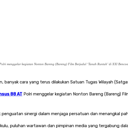
Polri menggelar kegiatan Nonton Bareng (Bareng) Film Berjudul ‘Tanah Runtuh’ di XXI Bencool
n, banyak cara yang terus dilakukan Satuan Tugas Wilayah (Satgas
nsus 88 AT
Polri menggelar kegiatan Nonton Bareng (Bareng) Film
uk penguatan sinergi dalam menjaga persatuan dan menangkal paha
gkulu, puluhan wartawan dan pimpinan media yang tergabung dala