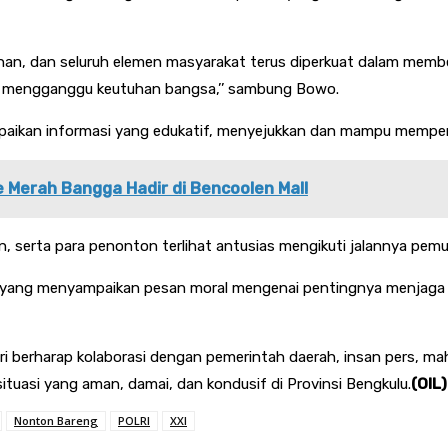
manan, dan seluruh elemen masyarakat terus diperkuat dalam me
t mengganggu keutuhan bangsa,’’ sambung Bowo.
paikan informasi yang edukatif, menyejukkan dan mampu memper
 Merah Bangga Hadir di Bencoolen Mall
 serta para penonton terlihat antusias mengikuti jalannya pemut
ukasi yang menyampaikan pesan moral mengenai pentingnya menja
lri berharap kolaborasi dengan pemerintah daerah, insan pers, m
tuasi yang aman, damai, dan kondusif di Provinsi Bengkulu.
(OIL)
Nonton Bareng
POLRI
XXI