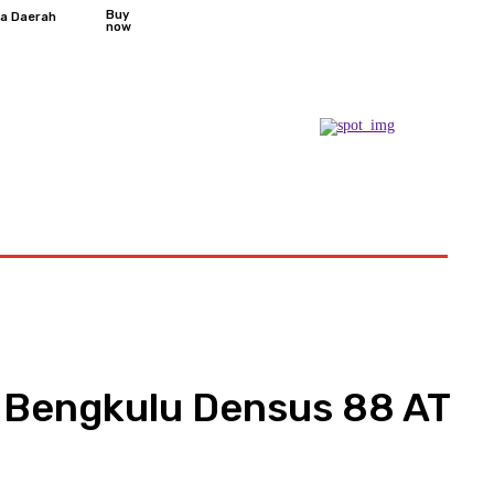
Buy
ta Daerah
now
Podcast
l Bengkulu Densus 88 AT