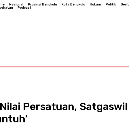
me
Nasional
Provinsi Bengkulu
Kota Bengkulu
Hukum
Politik
Beri
sehatan
Podcast
Bengkulu
Hukum
Politik
Berita Daerah
Kesehatan
Nilai Persatuan, Satgaswi
untuh’