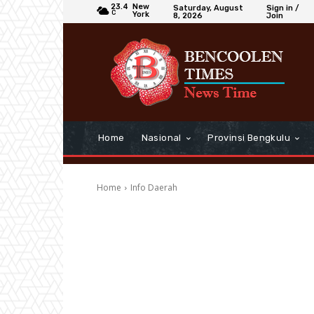
23.4
New
Saturday, August
Sign in /
C
York
8, 2026
Join
Home
Nasional
Provinsi Bengkulu
Home
Info Daerah