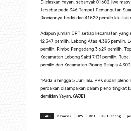
Dijelaskan Yayan, sebanyak 81.682 jiwa ma
tersebar pada 346 Tempat Pemungutan Suara
Rinciannya terdiri dari 41.529 pemilih laki-la
Adapun jumlah DPT setiap kecamatan yang 
12.347 pemilih, Lebong Atas 4.385 pemilih, 
pemilih, Rimbo Pengadang 3.629 pemilih, Topo
Kecamatan Lebong Sakti 7.131 pemilih, Tubei
pemilih dan Kecamatan Pinang Belapis 4.303 
“Pada 3 hingga 5 Juni lalu, PPK sudah pleno
perbaikan disampaikan dalam pleno tingkat 
demikian Yayan.
(AJE)
TAGS
bawaslu
DPS
DPT
KPU Lebong
pe