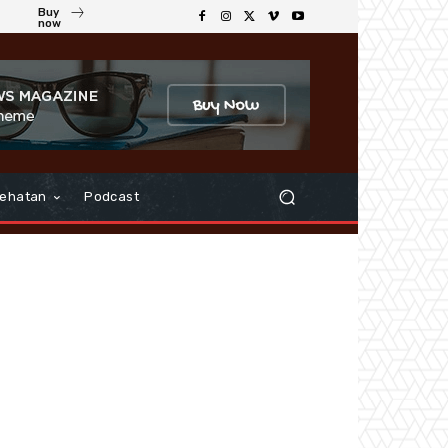
Buy
now
ehatan
Podcast