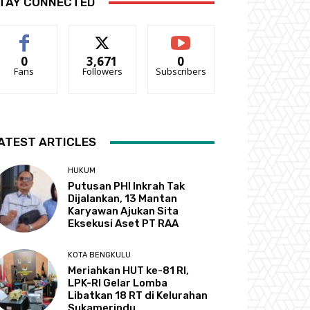
TAY CONNECTED
0
3,671
0
Fans
Followers
Subscribers
ATEST ARTICLES
HUKUM
Putusan PHI Inkrah Tak
Dijalankan, 13 Mantan
Karyawan Ajukan Sita
Eksekusi Aset PT RAA
KOTA BENGKULU
Meriahkan HUT ke-81 RI,
LPK-RI Gelar Lomba
Libatkan 18 RT di Kelurahan
Sukamerindu